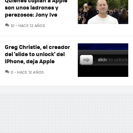
Quienes copian a Apple
son unos ladrones y
perezosos: Jony Ive
COMENTARIOS
10
HACE 12 AÑOS
Greg Christie, el creador
del 'slide to unlock' del
iPhone, deja Apple
COMENTARIOS
0
HACE 12 AÑOS