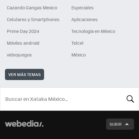
Cazando Gangas Mexico
Especiales
Celulares y Smartphones
Aplicaciones
Prime Day 2024
Tecnología en México
Móviles android
Telcel
videojuegos
México
VER MÁS TEMAS
BUSCA
SUBIR