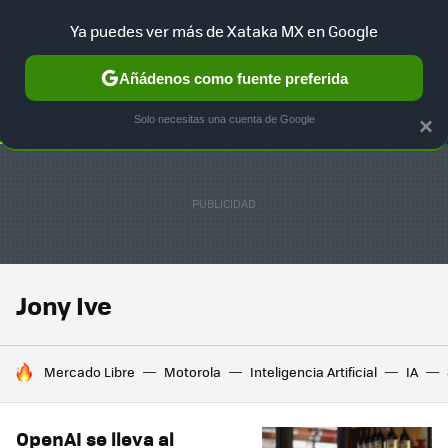
Ya puedes ver más de Xataka MX en Google
SELECCIÓN
GAMING
HOME
AUTO
TERRITORIO SAM
Añádenos como fuente preferida
Solo necesitas una cuenta de Google
×
Jony Ive
HOY SE HABLA DE
Mercado Libre
Motorola
Inteligencia Artificial
IA
OpenAI se lleva al