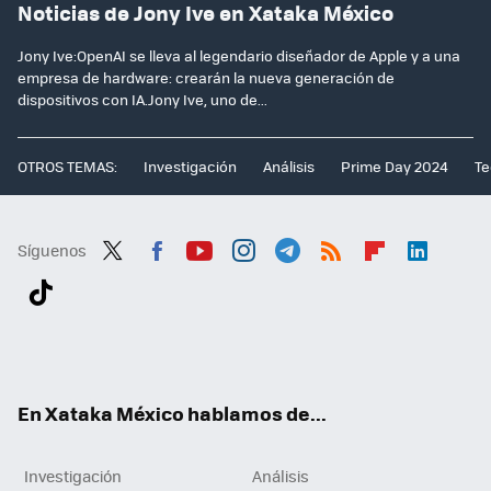
Noticias de Jony Ive en Xataka México
Jony Ive:OpenAI se lleva al legendario diseñador de Apple y a una
empresa de hardware: crearán la nueva generación de
dispositivos con IA.Jony Ive, uno de...
OTROS TEMAS:
Investigación
Análisis
Prime Day 2024
Te
Síguenos
Twit
Fac
You
Inst
Tele
RSS
Flip
Link
ter
ebo
tub
agr
gra
boa
edI
Tikt
ok
e
am
m
rd
n
ok
En Xataka México hablamos de...
Investigación
Análisis