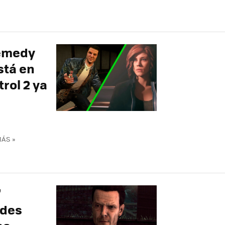
Remedy
stá en
rol 2 ya
ÁS »
'
ndes