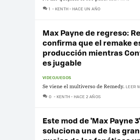
COMENTARIOS
1
KENTH
HACE UN AÑO
Max Payne de regreso: 
confirma que el remake e
producción mientras Cont
es jugable
VIDEOJUEGOS
Se viene el multiverso de Remedy.
LEER M
COMENTARIOS
0
KENTH
HACE 2 AÑOS
Este mod de 'Max Payne 3
soluciona una de las gra