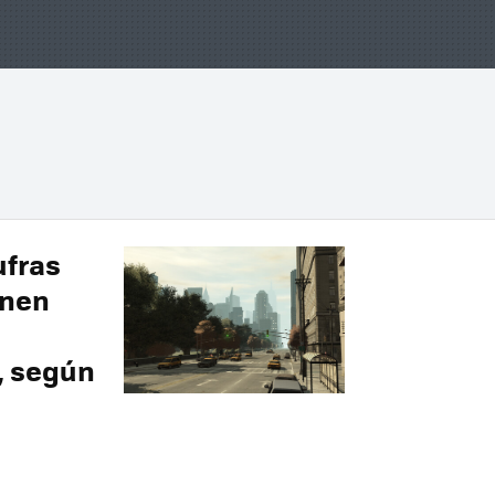
ufras
enen
, según