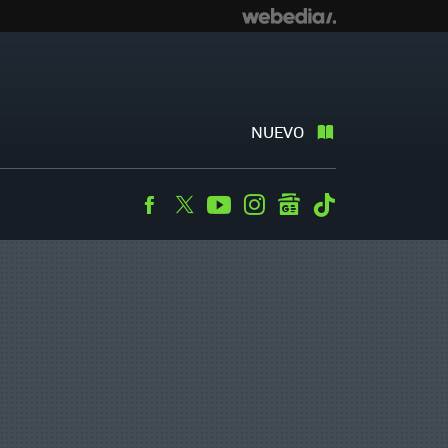
NUEVO
Facebook
Twitter
Youtube
Instagram
googlenews
Tiktok