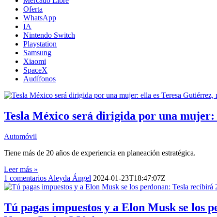
Mercado Libre
Oferta
WhatsApp
IA
Nintendo Switch
Playstation
Samsung
Xiaomi
SpaceX
Audífonos
Tesla México será dirigida por una mujer:
Automóvil
Tiene más de 20 años de experiencia en planeación estratégica.
Leer más »
1
comentarios
Aleyda Ángel
2024-01-23T18:47:07Z
Tú pagas impuestos y a Elon Musk se los pe