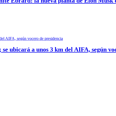
ite Ebrard: la nueva planta de Elon Musk 
 se ubicará a unos 3 km del AIFA, según vo