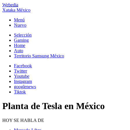
Webedia
Xataka México
Menú
Nuevo
Selección
Gaming
Home
Auto
Territorio Samsung México
Facebook
Twitter
Youtube
Instagram
googlenews
Tiktok
Planta de Tesla en México
HOY SE HABLA DE