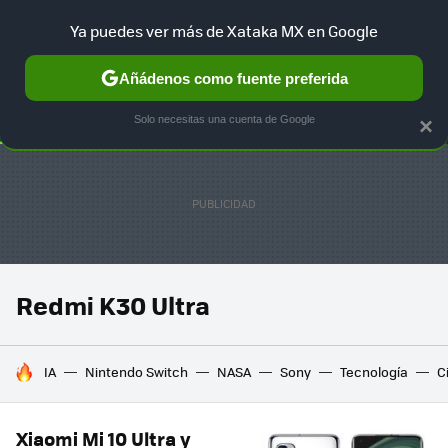
Ya puedes ver más de Xataka MX en Google
SELECCIÓN
GAMING
HOME
AUTO
TERRITORIO SAM
Añádenos como fuente preferida
Solo necesitas una cuenta de Google
×
Redmi K30 Ultra
HOY SE HABLA DE
IA
Nintendo Switch
NASA
Sony
Tecnología
C
Xiaomi Mi 10 Ultra y