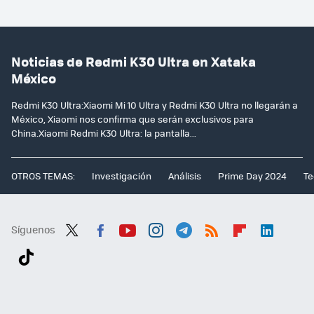
Noticias de Redmi K30 Ultra en Xataka
México
Redmi K30 Ultra:Xiaomi Mi 10 Ultra y Redmi K30 Ultra no llegarán a
México, Xiaomi nos confirma que serán exclusivos para
China.Xiaomi Redmi K30 Ultra: la pantalla...
OTROS TEMAS:
Investigación
Análisis
Prime Day 2024
Te
Síguenos
Twit
Fac
You
Inst
Tele
RSS
Flip
Link
ter
ebo
tub
agr
gra
boa
edI
Tikt
ok
e
am
m
rd
n
ok