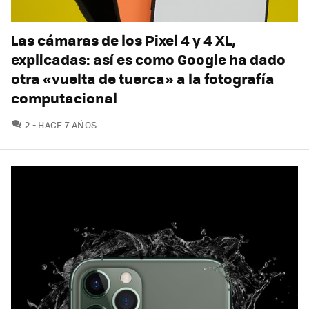
Las cámaras de los Pixel 4 y 4 XL,
explicadas: así es como Google ha dado
otra «vuelta de tuerca» a la fotografía
computacional
COMENTARIOS
2
HACE 7 AÑOS