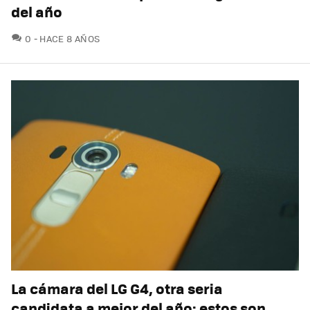
del año
COMENTARIOS
0
HACE 8 AÑOS
La cámara del LG G4, otra seria
candidata a mejor del año: estos son