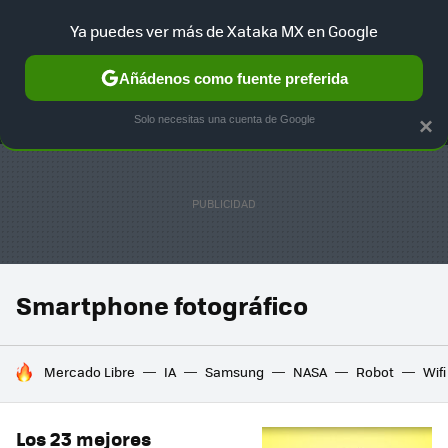
Ya puedes ver más de Xataka MX en Google
MENÚ
NUEVO
Añádenos como fuente preferida
SELECCIÓN
GAMING
HOME
AUTO
TERRITORIO SAM
Solo necesitas una cuenta de Google
×
Smartphone fotográfico
HOY SE HABLA DE
Mercado Libre
IA
Samsung
NASA
Robot
Wifi
Los 23 mejores