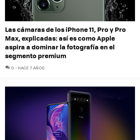
Las cámaras de los iPhone 11, Pro y Pro
Max, explicadas: así es como Apple
aspira a dominar la fotografía en el
segmento premium
COMENTARIOS
0
HACE 7 AÑOS