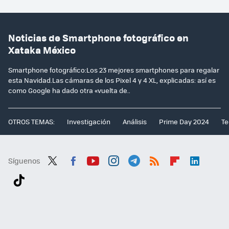
Noticias de Smartphone fotográfico en
Xataka México
Smartphone fotográfico:Los 23 mejores smartphones para regalar
esta Navidad.Las cámaras de los Pixel 4 y 4 XL, explicadas: así es
como Google ha dado otra «vuelta de..
OTROS TEMAS:
Investigación
Análisis
Prime Day 2024
Te
Síguenos
Twit
Fac
You
Inst
Tele
RSS
Flip
Link
ter
ebo
tub
agr
gra
boa
edI
Tikt
ok
e
am
m
rd
n
ok