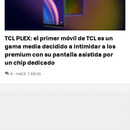
TCL PLEX: el primer móvil de TCL es un
gama media decidido a intimidar a los
premium con su pantalla asistida por
un chip dedicado
COMENTARIOS
6
HACE 7 AÑOS