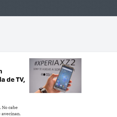
n
a de TV,
. No cabe
 avecinan.