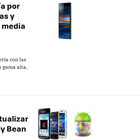
ía por
as y
 media
ería con las
a gama alta,
tualizar
lly Bean