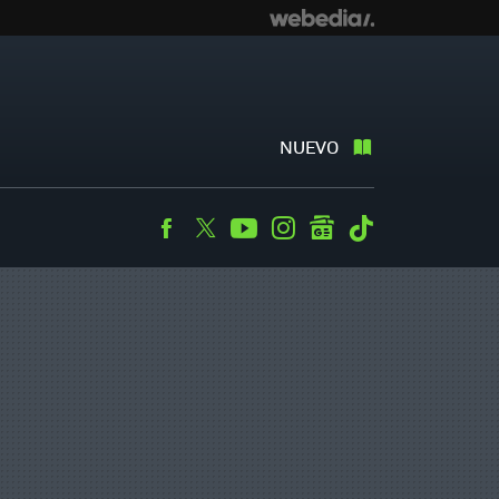
NUEVO
Facebook
Twitter
Youtube
Instagram
googlenews
Tiktok