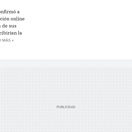
onfirmó a
ción online
a de sus
cibirían la
R MÁS »