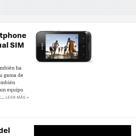
rtphone
ual SIM
ambién ha
su gama de
también
 un equipo
..
LEER MÁS »
del