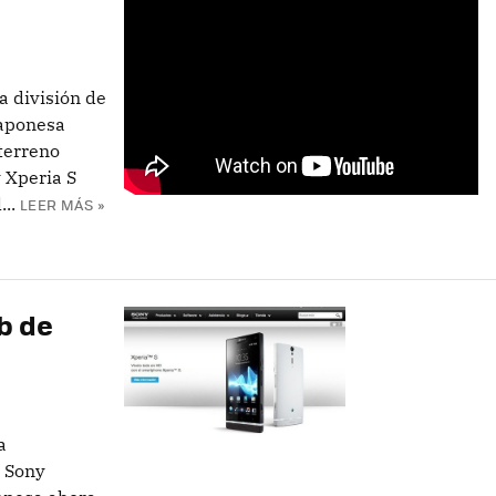
a división de
japonesa
terreno
 Xperia S
..
LEER MÁS »
b de
a
r Sony