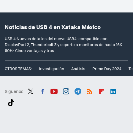
Noticias de USB 4 en Xataka México
USB 4:Nuevos detalles del nuevo USB4: compatible con
DisplayPort 2, Thunderbolt 3 y soporte a monitores de hasta 16K
60Hz.Cinco ventajas y tres..
OTROS TEMAS:
Investigación
Análisis
Prime Day 2024
Te
Síguenos
Twit
Fac
You
Inst
Tele
RSS
Flip
Link
ter
ebo
tub
agr
gra
boa
edI
Tikt
ok
e
am
m
rd
n
ok