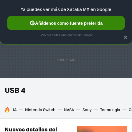
Ya puedes ver más de Xataka MX en Google
SELECCIÓN
GAMING
HOME
AUTO
TERRITORIO SAM
Añádenos como fuente preferida
Solo necesitas una cuenta de Google
×
USB 4
HOY SE HABLA DE
IA
Nintendo Switch
NASA
Sony
Tecnología
C
Nuevos detalles del