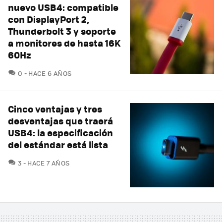
nuevo USB4: compatible
con DisplayPort 2,
Thunderbolt 3 y soporte
a monitores de hasta 16K
60Hz
COMENTARIOS
0
HACE 6 AÑOS
Cinco ventajas y tres
desventajas que traerá
USB4: la especificación
del estándar está lista
COMENTARIOS
3
HACE 7 AÑOS