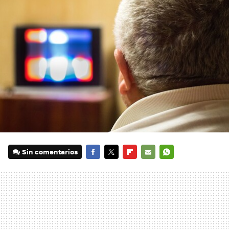
Sin comentarios
FACEBOOK
TWITTER
FLIPBOARD
E-
WHATSAPP
MAIL