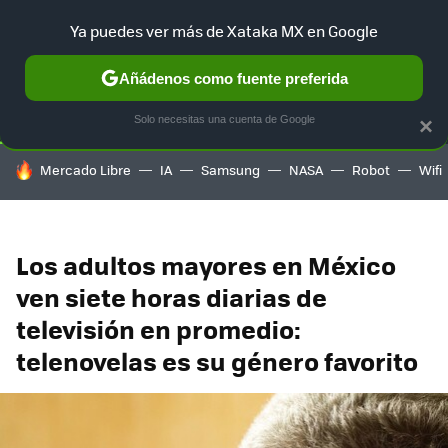
Ya puedes ver más de Xataka MX en Google
SELECCIÓN
GAMING
HOME
AUTO
TERRITORIO SAM
Añádenos como fuente preferida
Solo necesitas una cuenta de Google
×
HOY SE HABLA DE
Mercado Libre
IA
Samsung
NASA
Robot
Wifi
Los adultos mayores en México
ven siete horas diarias de
televisión en promedio:
telenovelas es su género favorito