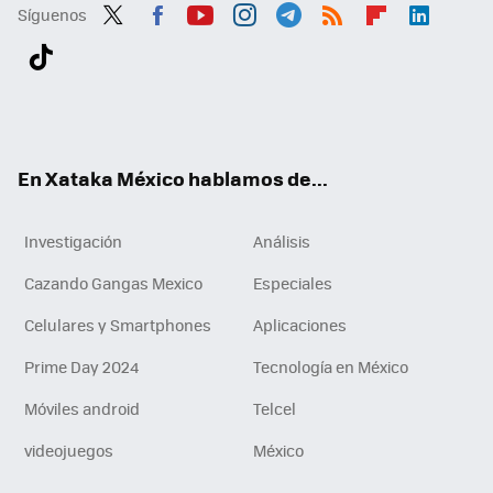
Síguenos
Twit
Fac
You
Inst
Tele
RSS
Flip
Link
ter
ebo
tub
agr
gra
boa
edI
Tikt
ok
e
am
m
rd
n
ok
En Xataka México hablamos de...
Investigación
Análisis
Cazando Gangas Mexico
Especiales
Celulares y Smartphones
Aplicaciones
Prime Day 2024
Tecnología en México
Móviles android
Telcel
videojuegos
México