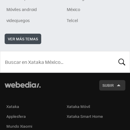
Móviles android
México
videojuegos
Telcel
VER MÁS TEMAS
BUSCA
SUBIR
Xataka
Xataka Móvil
Applesfera
Xataka Smart Home
Mundo Xiaomi