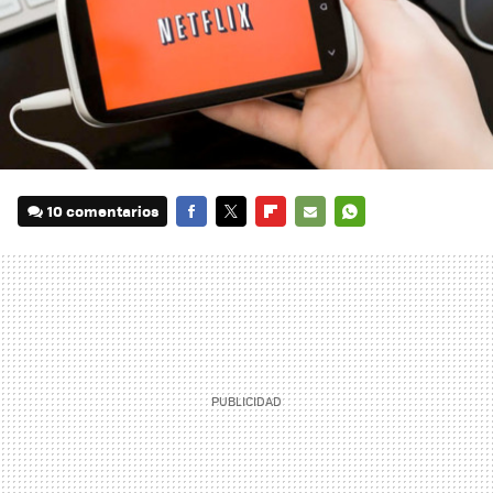
10 comentarios
FACEBOOK
TWITTER
FLIPBOARD
E-
WHATSAPP
MAIL