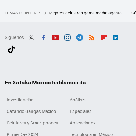
TEMAS DE INTERÉS
Mejores celulares gama media agosto
Có
Síguenos
Twit
Fac
You
Inst
Tele
RSS
Flip
Link
ter
ebo
tub
agr
gra
boa
edI
Tikt
ok
e
am
m
rd
n
ok
En Xataka México hablamos de...
Investigación
Análisis
Cazando Gangas Mexico
Especiales
Celulares y Smartphones
Aplicaciones
Prime Day 2024
Tecnología en México