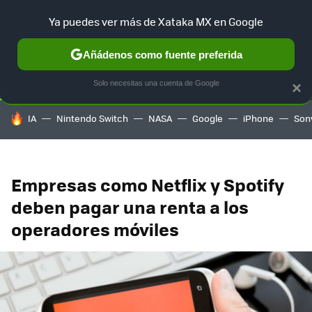
Ya puedes ver más de Xataka MX en Google
SELECCIÓN
GAMING
HOME
AUTO
TERRITORIO SAM
Añádenos como fuente preferida
Solo necesitas una cuenta de Google
×
HOY SE HABLA DE
IA
Nintendo Switch
NASA
Google
iPhone
Son
Empresas como Netflix y Spotify
deben pagar una renta a los
operadores móviles