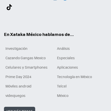
Twit
Fac
You
Inst
Tele
RSS
Flip
Link
ter
ebo
tub
agr
gra
boa
edI
Tikt
ok
e
am
m
rd
n
ok
En Xataka México hablamos de...
Investigación
Análisis
Cazando Gangas Mexico
Especiales
Celulares y Smartphones
Aplicaciones
Prime Day 2024
Tecnología en México
Móviles android
Telcel
videojuegos
México