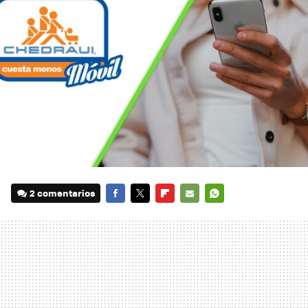
2 comentarios
FACEBOOK
TWITTER
FLIPBOARD
E-
WHATSAPP
MAIL