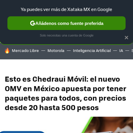
Ya puedes ver más de Xataka MX en Google
SELECCIÓN
GAMING
HOME
AUTO
TERRITORIO SAM
Añádenos como fuente preferida
Solo necesitas una cuenta de Google
×
HOY SE HABLA DE
Mercado Libre
Motorola
Inteligencia Artificial
IA
Esto es Chedraui Móvil: el nuevo
OMV en México apuesta por tener
paquetes para todos, con precios
desde 20 hasta 500 pesos