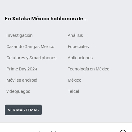
ok
e
am
m
rd
n
ok
En Xataka México hablamos de...
Investigación
Análisis
Cazando Gangas Mexico
Especiales
Celulares y Smartphones
Aplicaciones
Prime Day 2024
Tecnología en México
Móviles android
México
videojuegos
Telcel
VER MÁS TEMAS