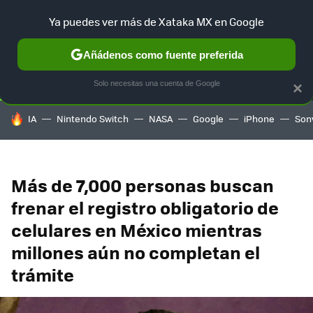
Ya puedes ver más de Xataka MX en Google
SELECCIÓN
GAMING
HOME
AUTO
TERRITORIO SAM
Añádenos como fuente preferida
Solo necesitas una cuenta de Google
×
HOY SE HABLA DE
IA
Nintendo Switch
NASA
Google
iPhone
Son
Más de 7,000 personas buscan
frenar el registro obligatorio de
celulares en México mientras
millones aún no completan el
trámite