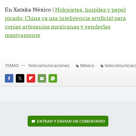
En Xataka México |
Molcajetes, huipiles y papel
picado: China ya usa inteligencia artificial para
copiar artesanías mexicanas y venderlas
masivamente
TEMAS
Telecomunicaciones
México
telecomunicac
FACEBOOK
TWITTER
FLIPBOARD
E-
WHATSAPP
MAIL
ENTRAR Y ENVIAR UN COMENTARIO