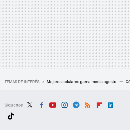
TEMAS DE INTERÉS
Mejores celulares gama media agosto
Có
Síguenos
Twit
Fac
You
Inst
Tele
RSS
Flip
Link
ter
ebo
tub
agr
gra
boa
edI
Tikt