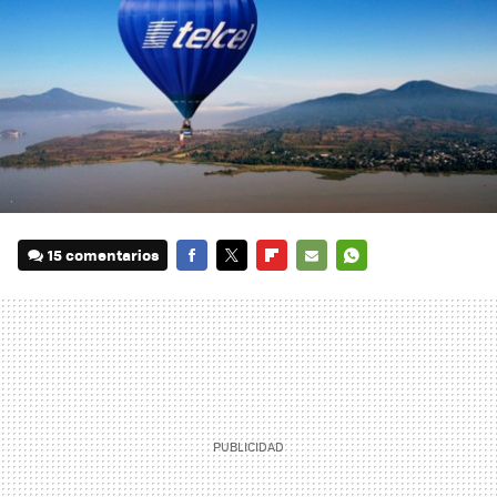
15 comentarios
FACEBOOK
TWITTER
FLIPBOARD
E-
WHATSAPP
MAIL