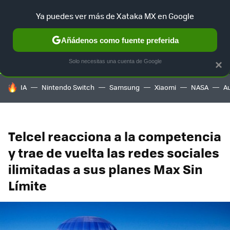
Ya puedes ver más de Xataka MX en Google
SELECCIÓN
GAMING
HOME
AUTO
TERRITORIO SAM
Añádenos como fuente preferida
Solo necesitas una cuenta de Google
×
HOY SE HABLA DE
IA
Nintendo Switch
Samsung
Xiaomi
NASA
A
Telcel reacciona a la competencia
y trae de vuelta las redes sociales
ilimitadas a sus planes Max Sin
Límite