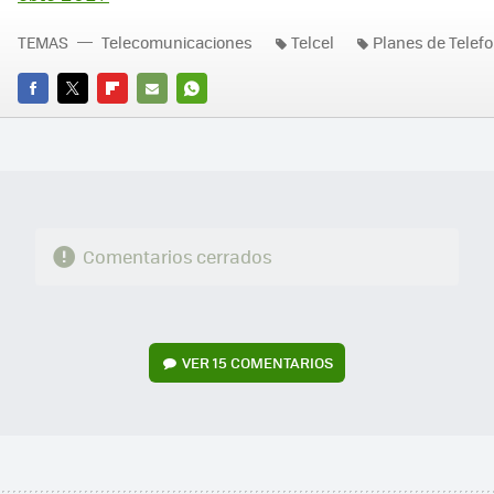
TEMAS
Telecomunicaciones
Telcel
Planes de Telefo
FACEBOOK
TWITTER
FLIPBOARD
E-
WHATSAPP
MAIL
Comentarios cerrados
VER
15 COMENTARIOS