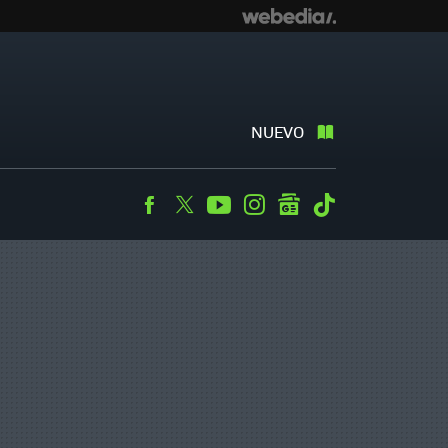
NUEVO
Facebook
Twitter
Youtube
Instagram
googlenews
Tiktok