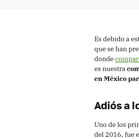
Es debido a es
que se han pre
donde
compara
es nuestra
com
en México par
Adiós a l
Uno de los pri
del 2016, fue 