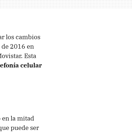
zar los cambios
o de 2016 en
ovistar. Esta
efonía celular
 en la mitad
 que puede ser