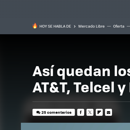
HOY SE HABLA DE
Mercado Libre
Oferta
Así quedan lo
AT&T, Telcel y
25 comentarios
FACEBOOK
TWITTER
FLIPBOARD
E-
MAIL