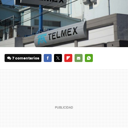
7 comentarios
FACEBOOK
TWITTER
FLIPBOARD
E-
WHATSAPP
MAIL