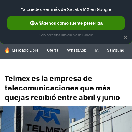
Ya puedes ver más de Xataka MX en Google
SELECCIÓN
GAMING
HOME
AUTO
TERRITORIO SAM
Añádenos como fuente preferida
Solo necesitas una cuenta de Google
×
HOY SE HABLA DE
Mercado Libre
Oferta
WhatsApp
IA
Samsung
Telmex es la empresa de
telecomunicaciones que más
quejas recibió entre abril y junio