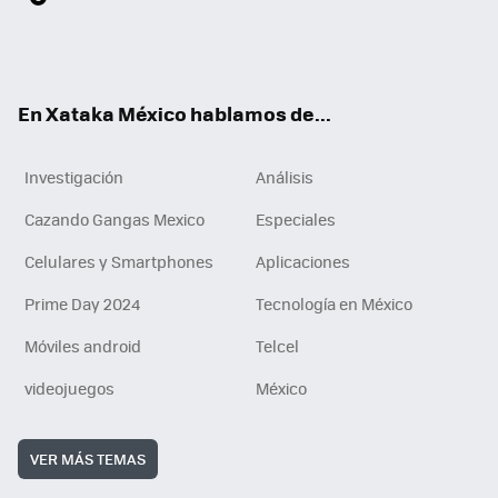
ter
ebo
tub
agr
gra
boa
edI
Tikt
ok
e
am
m
rd
n
ok
En Xataka México hablamos de...
Investigación
Análisis
Cazando Gangas Mexico
Especiales
Celulares y Smartphones
Aplicaciones
Prime Day 2024
Tecnología en México
Móviles android
Telcel
videojuegos
México
VER MÁS TEMAS