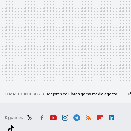
TEMAS DE INTERÉS
Mejores celulares gama media agosto
Có
Síguenos
Twit
Fac
You
Inst
Tele
RSS
Flip
Link