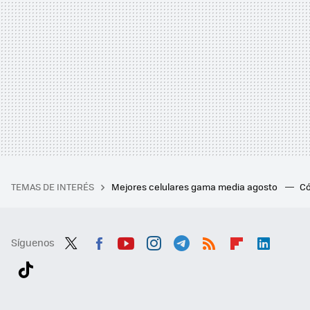
TEMAS DE INTERÉS
Mejores celulares gama media agosto
Có
Síguenos
Twit
Fac
You
Inst
Tele
RSS
Flip
Link
ter
ebo
tub
agr
gra
boa
edI
Tikt
ok
e
am
m
rd
n