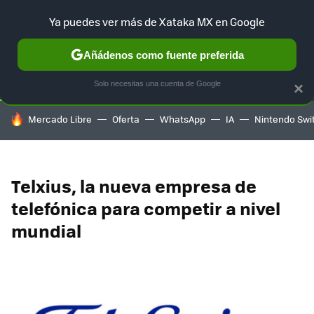
Ya puedes ver más de Xataka MX en Google
SELECCIÓN
GAMING
HOME
AUTO
TERRITORIO SAM
Añádenos como fuente preferida
Solo necesitas una cuenta de Google
×
HOY SE HABLA DE
Mercado Libre
Oferta
WhatsApp
IA
Nintendo Swi
Telxius, la nueva empresa de
telefónica para competir a nivel
mundial