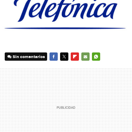
Sin comentarios
FACEBOOK
TWITTER
FLIPBOARD
E-
WHATSAPP
MAIL