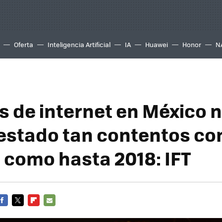
Oferta
Inteligencia Artificial
IA
Huawei
Honor
N
s de internet en México 
estado tan contentos co
o como hasta 2018: IFT
FACEBOOK
TWITTER
FLIPBOARD
E-