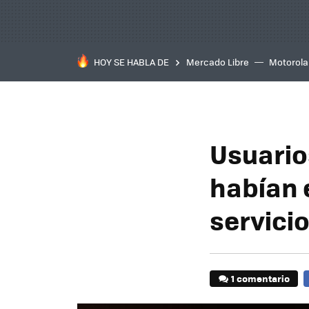
HOY SE HABLA DE
Mercado Libre
Motorola
Usuario
habían 
servici
1 comentario