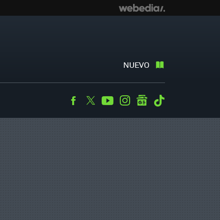
NUEVO
Facebook
Twitter
Youtube
Instagram
googlenews
Tiktok