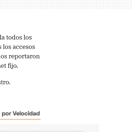
a todos los
 los accesos
rios reportaron
t fijo.
tro.