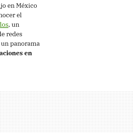
ijo en México
nocer el
dos
, un
de redes
al un panorama
aciones en