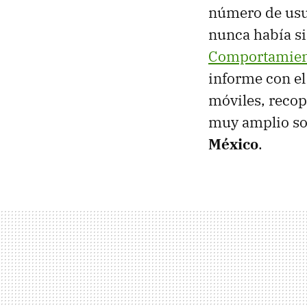
número de usua
nunca había si
Comportamient
informe con el
móviles, recop
muy amplio s
México
.