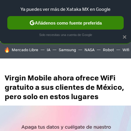
Ya puedes ver más de Xataka MX en Google
SELECCIÓN
GAMING
HOME
AUTO
TERRITORIO SAM
Añádenos como fuente preferida
Solo necesitas una cuenta de Google
×
HOY SE HABLA DE
Mercado Libre
IA
Samsung
NASA
Robot
Wifi
Virgin Mobile ahora ofrece WiFi
gratuito a sus clientes de México,
pero solo en estos lugares