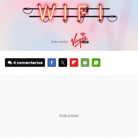
4 comentarios
FACEBOOK
TWITTER
FLIPBOARD
E-
WHATSAPP
MAIL