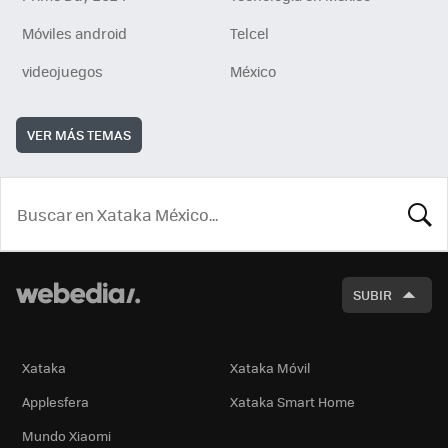
Móviles android
Telcel
videojuegos
México
VER MÁS TEMAS
BUSCA
SUBIR
Xataka
Xataka Móvil
Applesfera
Xataka Smart Home
Mundo Xiaomi