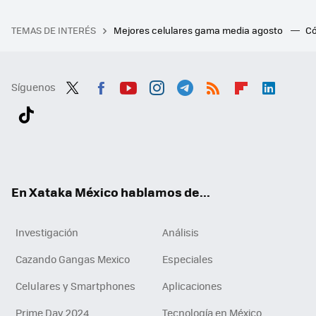
TEMAS DE INTERÉS
Mejores celulares gama media agosto
Có
Síguenos
Twit
Fac
You
Inst
Tele
RSS
Flip
Link
ter
ebo
tub
agr
gra
boa
edI
Tikt
ok
e
am
m
rd
n
ok
En Xataka México hablamos de...
Investigación
Análisis
Cazando Gangas Mexico
Especiales
Celulares y Smartphones
Aplicaciones
Prime Day 2024
Tecnología en México