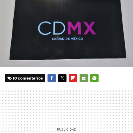
10 comentarios
FACEBOOK
TWITTER
FLIPBOARD
E-
WHATSAPP
MAIL