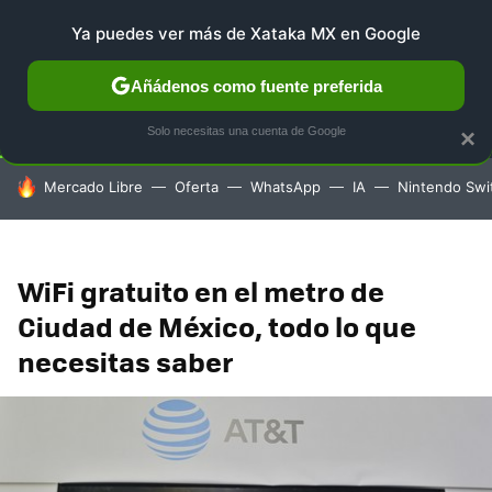
Ya puedes ver más de Xataka MX en Google
SELECCIÓN
GAMING
HOME
AUTO
TERRITORIO 
Añádenos como fuente preferida
Solo necesitas una cuenta de Google
×
HOY SE HABLA DE
Mercado Libre
Oferta
WhatsApp
IA
Nintendo Swi
WiFi gratuito en el metro de
Ciudad de México, todo lo que
necesitas saber