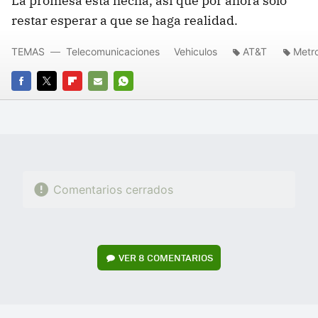
La promesa está hecha, así que por ahora solo
restar esperar a que se haga realidad.
TEMAS
Telecomunicaciones
Vehiculos
AT&T
Metr
FACEBOOK
TWITTER
FLIPBOARD
E-
WHATSAPP
MAIL
Comentarios cerrados
VER
8 COMENTARIOS