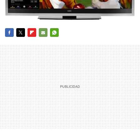
FACEBOOK
TWITTER
FLIPBOARD
E-
WHATSAPP
MAIL