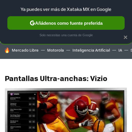
Ya puedes ver más de Xataka MX en Google
SELECCIÓN
GAMING
HOME
AUTO
TERRITORIO SAM
Añádenos como fuente preferida
Solo necesitas una cuenta de Google
×
HOY SE HABLA DE
Mercado Libre
Motorola
Inteligencia Artificial
IA
Pantallas Ultra-anchas: Vizio