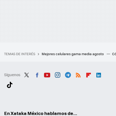
TEMAS DE INTERÉS
Mejores celulares gama media agosto
Có
Síguenos
Twit
Fac
You
Inst
Tele
RSS
Flip
Link
ter
ebo
tub
agr
gra
boa
edI
Tikt
ok
e
am
m
rd
n
ok
En Xataka México hablamos de...