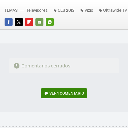
TEMAS
Televisores
CES 2012
Vizio
Ultrawide TV
FACEBOOK
TWITTER
FLIPBOARD
E-
WHATSAPP
MAIL
Comentarios cerrados
VER
1 COMENTARIO