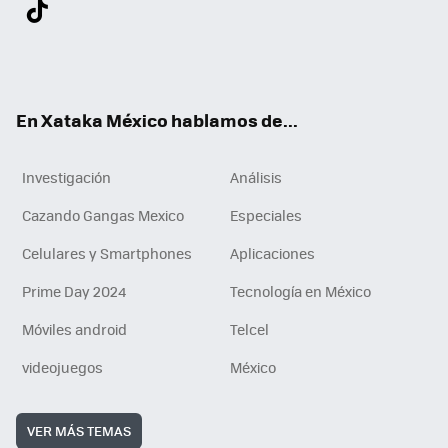
Twit
Fac
You
Inst
Tele
RSS
Flip
Link
ter
ebo
tub
agr
gra
boa
edI
Tikt
ok
e
am
m
rd
n
ok
En Xataka México hablamos de...
Investigación
Análisis
Cazando Gangas Mexico
Especiales
Celulares y Smartphones
Aplicaciones
Prime Day 2024
Tecnología en México
Móviles android
Telcel
videojuegos
México
VER MÁS TEMAS