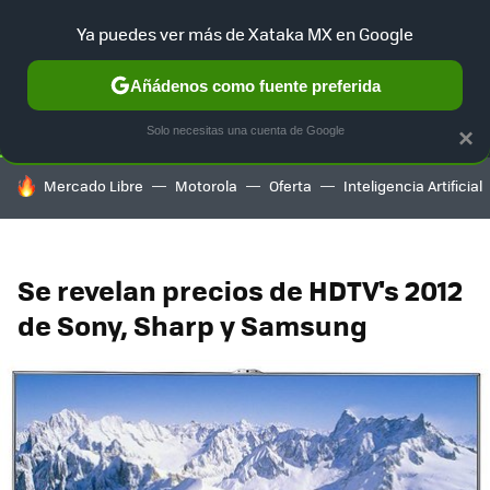
Ya puedes ver más de Xataka MX en Google
SELECCIÓN
GAMING
HOME
AUTO
TERRITORIO SAM
Añádenos como fuente preferida
Solo necesitas una cuenta de Google
×
HOY SE HABLA DE
Mercado Libre
Motorola
Oferta
Inteligencia Artificial
Se revelan precios de HDTV's 2012
de Sony, Sharp y Samsung