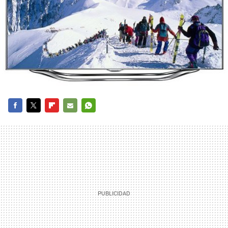
FACEBOOK
TWITTER
FLIPBOARD
E-
WHATSAPP
MAIL