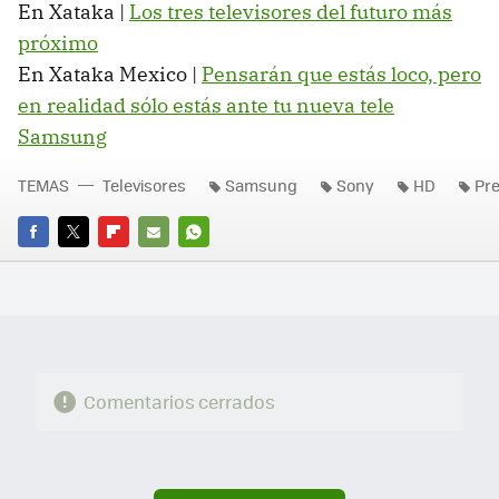
En Xataka |
Los tres televisores del futuro más
próximo
En Xataka Mexico |
Pensarán que estás loco, pero
en realidad sólo estás ante tu nueva tele
Samsung
TEMAS
Televisores
Samsung
Sony
HD
Pre
FACEBOOK
TWITTER
FLIPBOARD
E-
WHATSAPP
MAIL
Comentarios cerrados