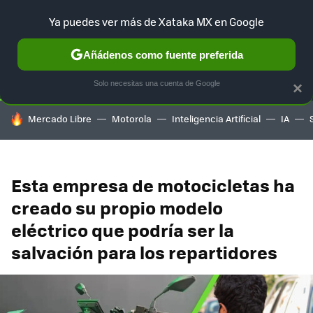
Ya puedes ver más de Xataka MX en Google
SELECCIÓN
GAMING
HOME
AUTO
TERRITORIO SAM
Añádenos como fuente preferida
Solo necesitas una cuenta de Google
×
HOY SE HABLA DE
Mercado Libre
Motorola
Inteligencia Artificial
IA
Esta empresa de motocicletas ha
creado su propio modelo
eléctrico que podría ser la
salvación para los repartidores