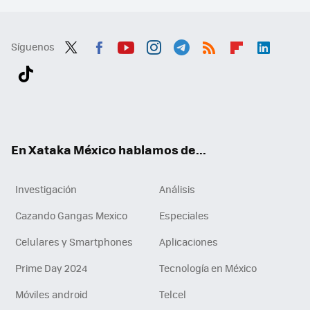
Síguenos
Twit
Fac
You
Inst
Tele
RSS
Flip
Link
ter
ebo
tub
agr
gra
boa
edI
Tikt
ok
e
am
m
rd
n
ok
En Xataka México hablamos de...
Investigación
Análisis
Cazando Gangas Mexico
Especiales
Celulares y Smartphones
Aplicaciones
Prime Day 2024
Tecnología en México
Móviles android
Telcel