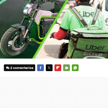
2 comentarios
FACEBOOK
TWITTER
FLIPBOARD
E-
WHATSAPP
MAIL