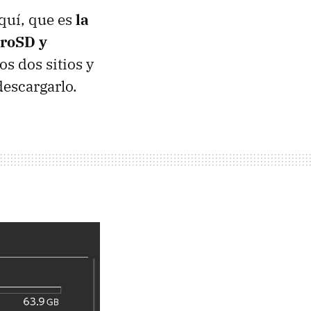
aquí, que es
la
croSD y
os dos sitios y
descargarlo.