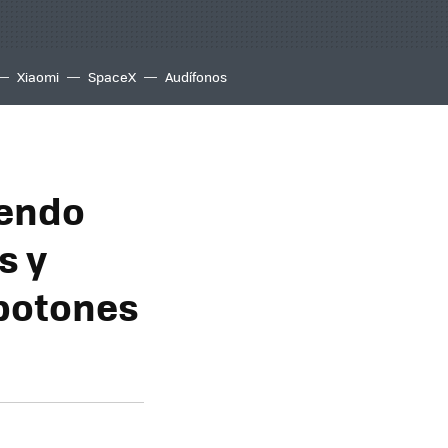
Xiaomi
SpaceX
Audífonos
tendo
s y
 botones