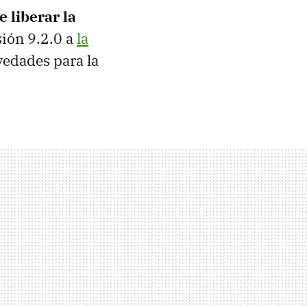
 liberar la
sión 9.2.0 a
la
vedades para la