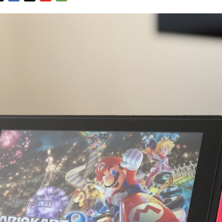
FACEBOOK
TWITTER
FLIPBOARD
E-
MAIL