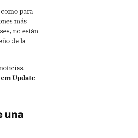
s como para
iones más
ses, no están
eño de la
oticias.
stem Update
e una