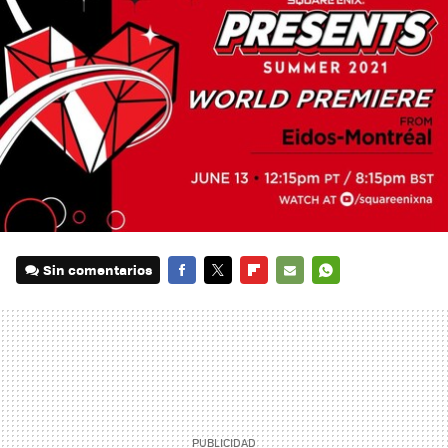
Sin comentarios
FACEBOOK
TWITTER
FLIPBOARD
E-
WHATSAPP
MAIL