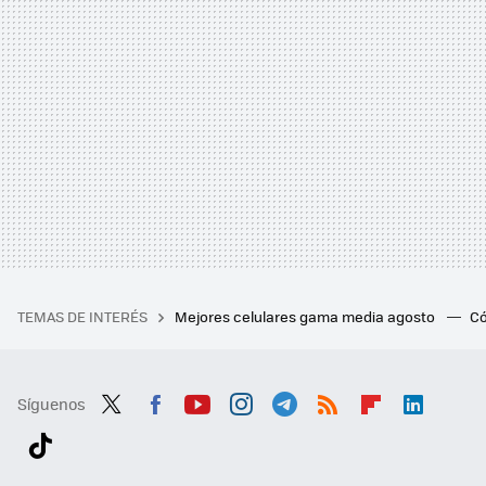
TEMAS DE INTERÉS
Mejores celulares gama media agosto
Có
Síguenos
Twit
Fac
You
Inst
Tele
RSS
Flip
Link
ter
ebo
tub
agr
gra
boa
edI
Tikt