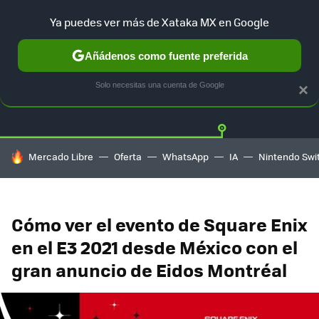
Ya puedes ver más de Xataka MX en Google
Añádenos como fuente preferida
Twitter
Fa
PLAYSTATION
XBOX
NINTENDO
Solo necesitas una cuenta de Google
×
HOY SE HABLA DE
Mercado Libre
Oferta
WhatsApp
IA
Nintendo Swi
Cómo ver el evento de Square Enix
en el E3 2021 desde México con el
gran anuncio de Eidos Montréal