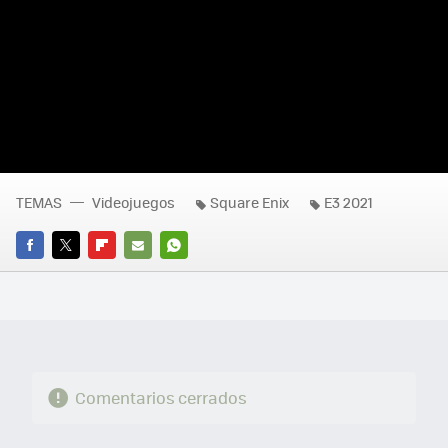
TEMAS
Videojuegos
Square Enix
E3 2021
FACEBOOK
TWITTER
FLIPBOARD
E-
WHATSAPP
MAIL
Comentarios cerrados