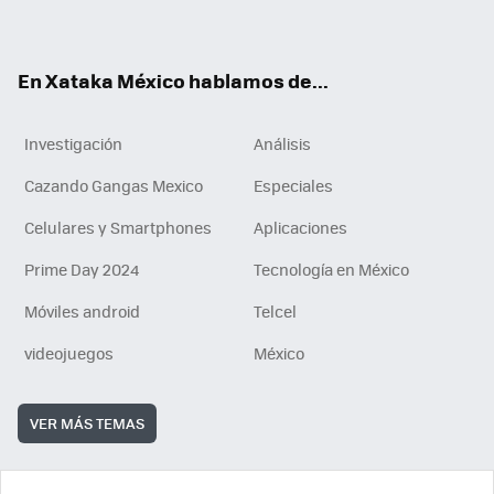
ok
e
am
m
rd
n
ok
En Xataka México hablamos de...
Investigación
Análisis
Cazando Gangas Mexico
Especiales
Celulares y Smartphones
Aplicaciones
Prime Day 2024
Tecnología en México
Móviles android
Telcel
videojuegos
México
VER MÁS TEMAS