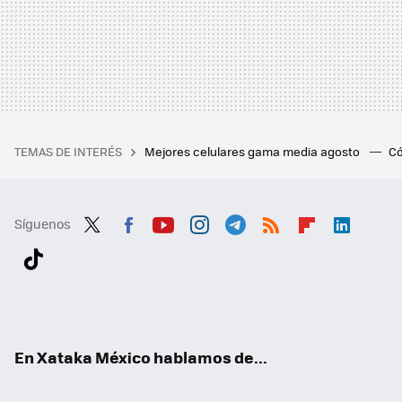
TEMAS DE INTERÉS
Mejores celulares gama media agosto
Có
Síguenos
Twit
Fac
You
Inst
Tele
RSS
Flip
Link
ter
ebo
tub
agr
gra
boa
edI
Tikt
ok
e
am
m
rd
n
ok
En Xataka México hablamos de...