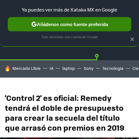
Ya puedes ver más de Xataka MX en Google
Añádenos como fuente preferida
Twitter
Fa
PLAYSTATION
XBOX
NINTENDO
Solo necesitas una cuenta de Google
×
HOY SE HABLA DE
Mercado Libre
IA
laptop
Sony
Tecnología
Cie
'Control 2' es oficial: Remedy
tendrá el doble de presupuesto
para crear la secuela del título
que arrasó con premios en 2019