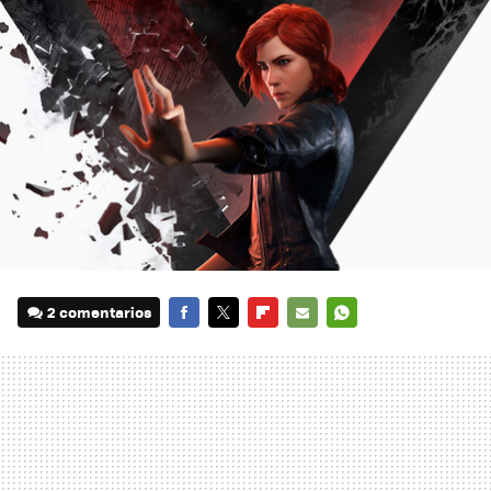
2 comentarios
FACEBOOK
TWITTER
FLIPBOARD
E-
WHATSAPP
MAIL