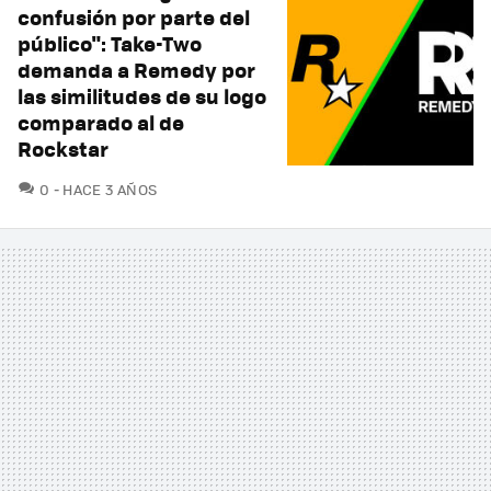
confusión por parte del
público": Take-Two
demanda a Remedy por
las similitudes de su logo
comparado al de
Rockstar
COMENTARIOS
0
HACE 3 AÑOS