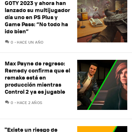
GOTY 2023 y ahora han
lanzado su multijugador
día uno en PS Plus y
Game Pass: “No todo ha
ido bien”
COMENTARIOS
0
HACE UN AÑO
Max Payne de regreso:
Remedy confirma que el
remake está en
producción mientras
Control 2 ya es jugable
COMENTARIOS
0
HACE 2 AÑOS
"Existe un riesgo de