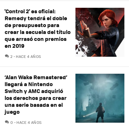
'Control 2' es oficial:
Remedy tendrá el doble
de presupuesto para
crear la secuela del título
que arrasó con premios
en 2019
COMENTARIOS
2
HACE 4 AÑOS
‘Alan Wake Remastered’
llegará a Nintendo
Switch y AMC adquirió
los derechos para crear
una serie basada en el
juego
COMENTARIOS
0
HACE 4 AÑOS