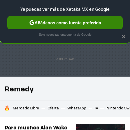
Ya puedes ver más de Xataka MX en Google
SELECCIÓN
GAMING
HOME
AUTO
TERRITORIO SAM
Añádenos como fuente preferida
Solo necesitas una cuenta de Google
×
Remedy
HOY SE HABLA DE
Mercado Libre
Oferta
WhatsApp
IA
Nintendo Sw
Para muchos Alan Wake