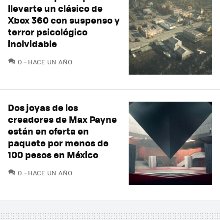
llevarte un clásico de
Xbox 360 con suspenso y
terror psicológico
inolvidable
COMENTARIOS
0
HACE UN AÑO
Dos joyas de los
creadores de Max Payne
están en oferta en
paquete por menos de
100 pesos en México
COMENTARIOS
0
HACE UN AÑO