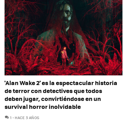
'Alan Wake 2' es la espectacular historia
de terror con detectives que todos
deben jugar, convirtiéndose en un
survival horror inolvidable
COMENTARIOS
1
HACE 3 AÑOS