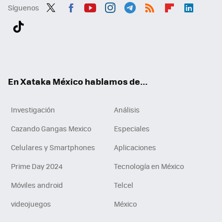
Síguenos
Twit
Fac
You
Inst
Tele
RSS
Flip
Link
ter
ebo
tub
agr
gra
boa
edI
Tikt
ok
e
am
m
rd
n
ok
En Xataka México hablamos de...
Investigación
Análisis
Cazando Gangas Mexico
Especiales
Celulares y Smartphones
Aplicaciones
Prime Day 2024
Tecnología en México
Móviles android
Telcel
videojuegos
México