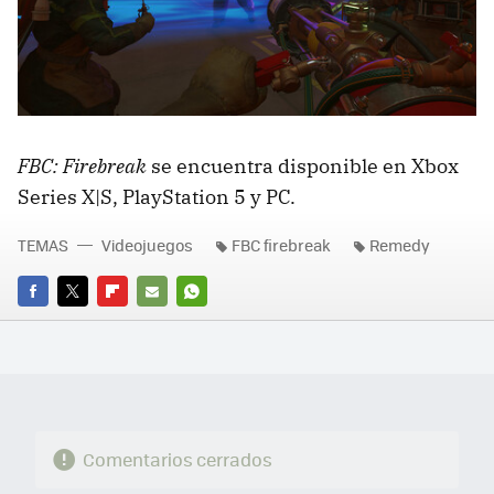
FBC: Firebreak
se encuentra disponible en Xbox
Series X|S, PlayStation 5 y PC.
TEMAS
Videojuegos
FBC firebreak
Remedy
FACEBOOK
TWITTER
FLIPBOARD
E-
WHATSAPP
MAIL
Comentarios cerrados