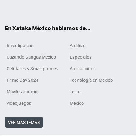
ter
ebo
tub
agr
gra
boa
edI
Tikt
ok
e
am
m
rd
n
ok
En Xataka México hablamos de...
Investigación
Análisis
Cazando Gangas Mexico
Especiales
Celulares y Smartphones
Aplicaciones
Prime Day 2024
Tecnología en México
Móviles android
Telcel
videojuegos
México
VER MÁS TEMAS