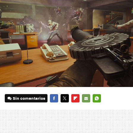
Sin comentarios
FACEBOOK
TWITTER
FLIPBOARD
E-
WHATSAPP
MAIL