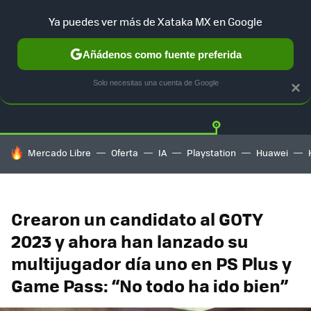
Ya puedes ver más de Xataka MX en Google
Añádenos como fuente preferida
Twitter
Fa
PLAYSTATION
XBOX
NINTENDO
Solo necesitas una cuenta de Google
×
HOY SE HABLA DE
Mercado Libre
Oferta
IA
Playstation
Huawei
Crearon un candidato al GOTY
2023 y ahora han lanzado su
multijugador día uno en PS Plus y
Game Pass: “No todo ha ido bien”