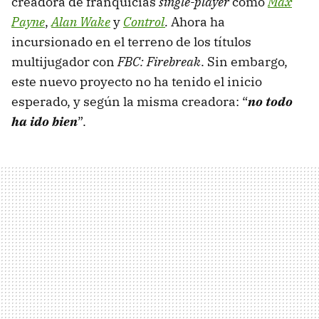
creadora de franquicias
single-player
como
Max
Payne
,
Alan Wake
y
Control
.
Ahora ha
incursionado en el terreno de los títulos
multijugador con
FBC: Firebreak
. Sin embargo,
este nuevo proyecto no ha tenido el inicio
esperado, y según la misma creadora: “
no todo
ha ido bien
”.