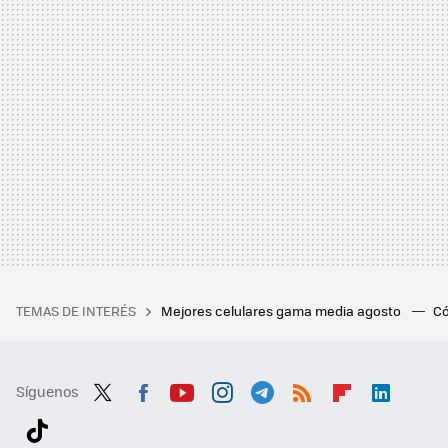
TEMAS DE INTERÉS
Mejores celulares gama media agosto
Có
Síguenos
Twit
Fac
You
Inst
Tele
RSS
Flip
Link