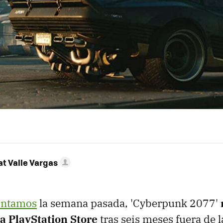
t Valle Vargas
contamos
la semana pasada, 'Cyberpunk 2077'
la PlayStation Store
tras seis meses fuera de l