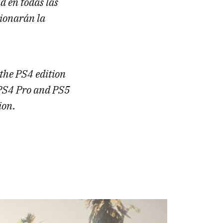
d en todas las
cionarán la
the PS4 edition
e PS4 Pro and PS5
ion.