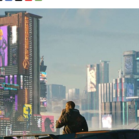
FACEBOOK
TWITTER
FLIPBOARD
E-
MAIL