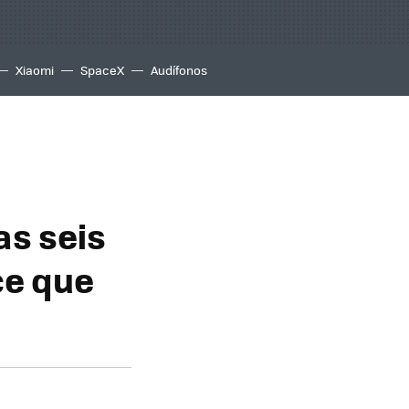
Xiaomi
SpaceX
Audífonos
as seis
ce que