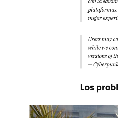
con la edici
plataformas.
mejor experi
Users may co
while we con
versions of t
— Cyberpun
Los prob