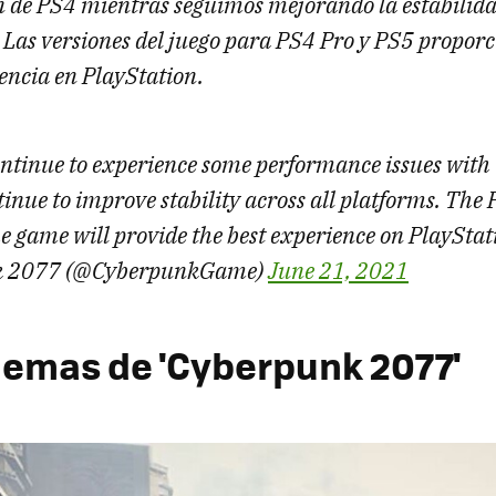
ón de PS4 mientras seguimos mejorando la estabilida
 Las versiones del juego para PS4 Pro y PS5 propor
encia en PlayStation.
ntinue to experience some performance issues with 
tinue to improve stability across all platforms. Th
he game will provide the best experience on PlayStat
k 2077 (@CyberpunkGame)
June 21, 2021
lemas de 'Cyberpunk 2077'