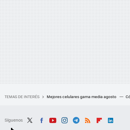
TEMAS DE INTERÉS
Mejores celulares gama media agosto
Có
Síguenos
Twit
Fac
You
Inst
Tele
RSS
Flip
Link