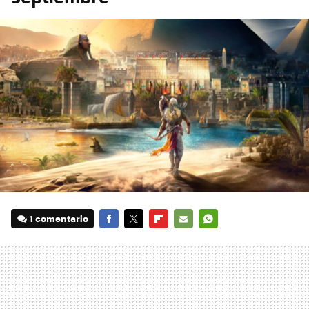
1 comentario
FACEBOOK
TWITTER
FLIPBOARD
E-
WHATSAPP
MAIL