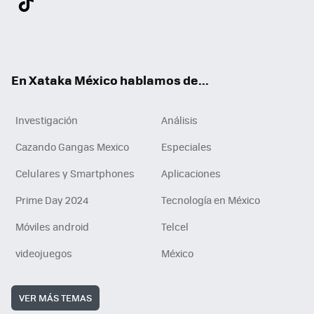
ter
ebo
tub
agr
gra
boa
edI
Tikt
ok
e
am
m
rd
n
ok
En Xataka México hablamos de...
Investigación
Análisis
Cazando Gangas Mexico
Especiales
Celulares y Smartphones
Aplicaciones
Prime Day 2024
Tecnología en México
Móviles android
Telcel
videojuegos
México
VER MÁS TEMAS