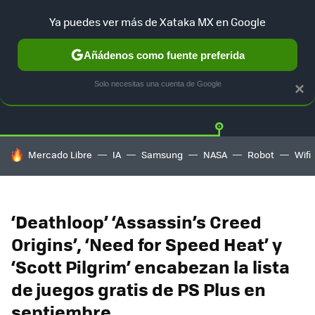
Ya puedes ver más de Xataka MX en Google
Añádenos como fuente preferida
Twitter
Fa
PLAYSTATION
XBOX
NINTENDO
Solo necesitas una cuenta de Google
×
HOY SE HABLA DE
Mercado Libre
IA
Samsung
NASA
Robot
Wifi
‘Deathloop’ ‘Assassin’s Creed
Origins’, ‘Need for Speed Heat’ y
‘Scott Pilgrim’ encabezan la lista
de juegos gratis de PS Plus en
septiembre