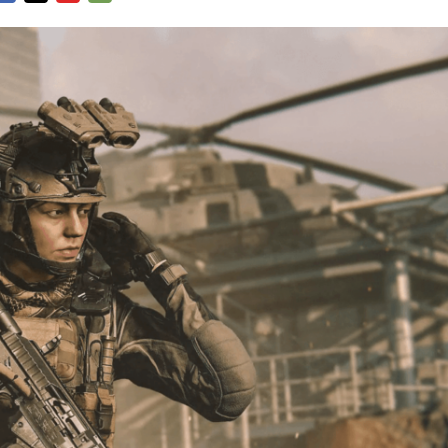
FACEBOOK
TWITTER
FLIPBOARD
E-
MAIL