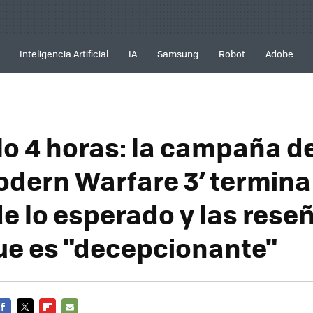
Inteligencia Artificial
IA
Samsung
Robot
Adobe
o 4 horas: la campaña de 
odern Warfare 3’ termin
de lo esperado y las rese
ue es "decepcionante"