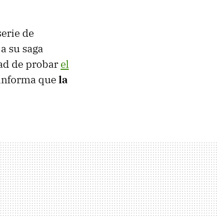
serie de
 a su saga
dad de probar
el
e informa que
la