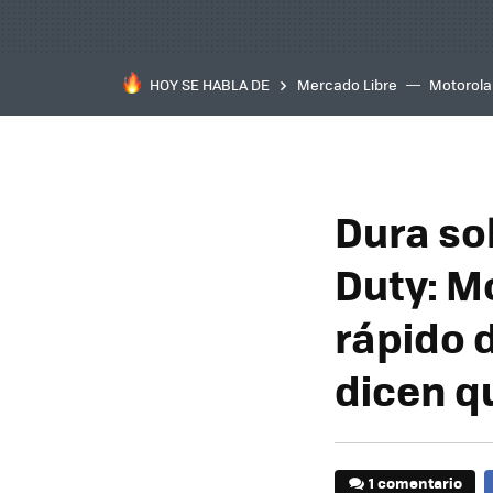
HOY SE HABLA DE
Mercado Libre
Motorola
Dura sol
Duty: M
rápido 
dicen q
1 comentario