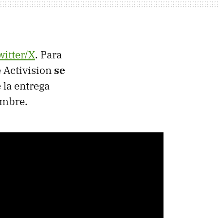
witter/X
. Para
e Activision
se
 la entrega
embre.