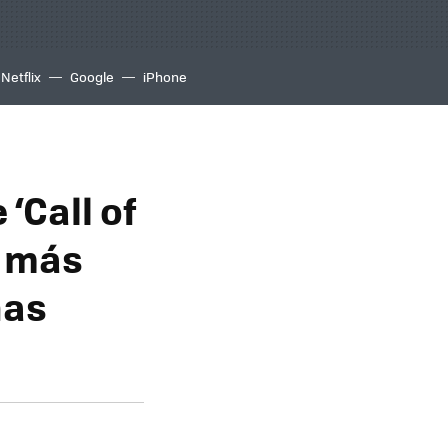
Netflix
Google
iPhone
‘Call of
a más
ñas