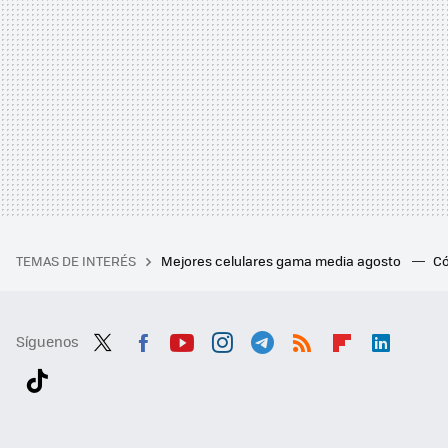
TEMAS DE INTERÉS
Mejores celulares gama media agosto
Có
Síguenos
Twit
Fac
You
Inst
Tele
RSS
Flip
Link
ter
ebo
tub
agr
gra
boa
edI
Tikt
ok
e
am
m
rd
n
ok