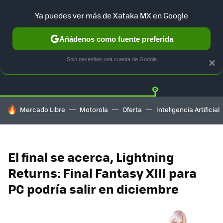
Ya puedes ver más de Xataka MX en Google
Añádenos como fuente preferida
Twitter
Fa
PLAYSTATION
XBOX
NINTENDO
Solo necesitas una cuenta de Google
×
HOY SE HABLA DE
Mercado Libre
Motorola
Oferta
Inteligencia Artificial
El final se acerca, Lightning
Returns: Final Fantasy XIII para
PC podría salir en diciembre