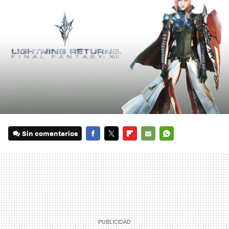
Sin comentarios
FACEBOOK
TWITTER
FLIPBOARD
E-
WHATSAPP
MAIL