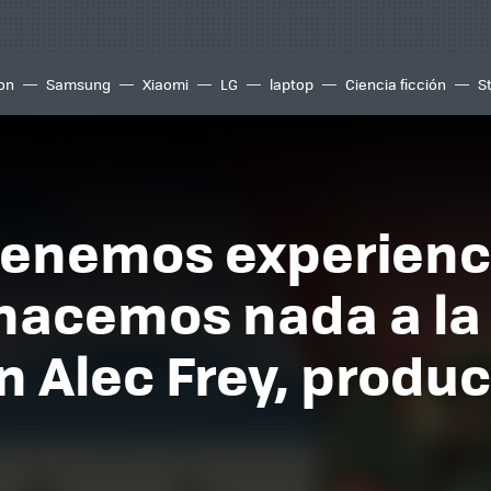
ion
Samsung
Xiaomi
LG
laptop
Ciencia ficción
S
tenemos experienc
hacemos nada a la 
 Alec Frey, produc