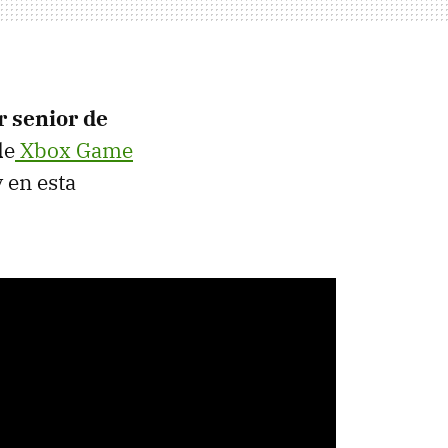
r senior de
de
Xbox Game
y en esta