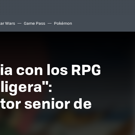
tar Wars
Game Pass
Pokémon
ia con los RPG
ligera":
tor senior de