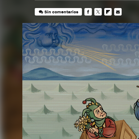
Sin comentarios
FACEBOOK
TWITTER
FLIPBOARD
E-
MAIL