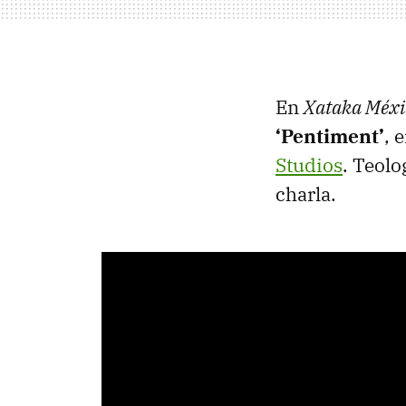
En
Xataka Méxi
‘Pentiment’
, 
Studios
. Teolo
charla.