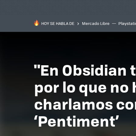
HOY SE HABLA DE
Mercado Libre
Playstat
"En Obsidian 
por lo que no 
charlamos con
‘Pentiment’