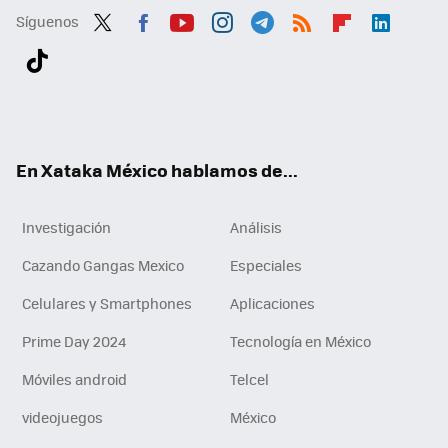
Síguenos
Twit
Fac
You
Inst
Tele
RSS
Flip
Link
ter
ebo
tub
agr
gra
boa
edI
Tikt
ok
e
am
m
rd
n
ok
En Xataka México hablamos de...
Investigación
Análisis
Cazando Gangas Mexico
Especiales
Celulares y Smartphones
Aplicaciones
Prime Day 2024
Tecnología en México
Móviles android
Telcel
videojuegos
México