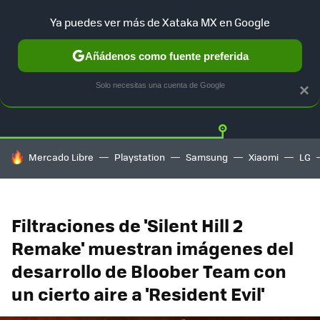
Ya puedes ver más de Xataka MX en Google
Añádenos como fuente preferida
Twitter
Fa
PLAYSTATION
XBOX
NINTENDO
Solo necesitas una cuenta de Google
×
HOY SE HABLA DE
Mercado Libre
Playstation
Samsung
Xiaomi
LG
Filtraciones de 'Silent Hill 2
Remake' muestran imágenes del
desarrollo de Bloober Team con
un cierto aire a 'Resident Evil'