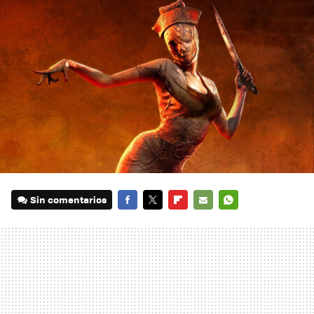
Sin comentarios
FACEBOOK
TWITTER
FLIPBOARD
E-
WHATSAPP
MAIL