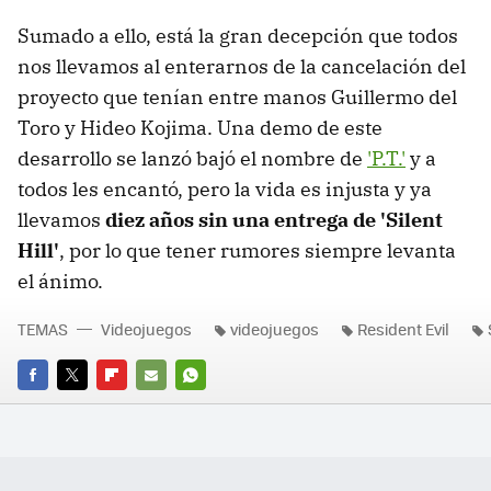
Sumado a ello, está la gran decepción que todos
nos llevamos al enterarnos de la cancelación del
proyecto que tenían entre manos Guillermo del
Toro y Hideo Kojima. Una demo de este
desarrollo se lanzó bajó el nombre de
'P.T.'
y a
todos les encantó, pero la vida es injusta y ya
llevamos
diez años sin una entrega de 'Silent
Hill'
, por lo que tener rumores siempre levanta
el ánimo.
TEMAS
Videojuegos
videojuegos
Resident Evil
FACEBOOK
TWITTER
FLIPBOARD
E-
WHATSAPP
MAIL