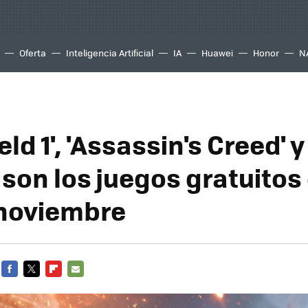
Oferta
Inteligencia Artificial
IA
Huawei
Honor
N
eld 1', 'Assassin's Creed' y
 son los juegos gratuitos
noviembre
FACEBOOK
TWITTER
FLIPBOARD
E-
MAIL