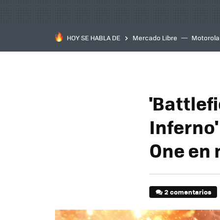
HOY SE HABLA DE
Mercado Libre
Motorola
'Battlefi
Inferno'
One en 
2 comentarios