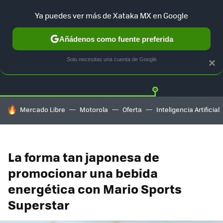
Ya puedes ver más de Xataka MX en Google
Añádenos como fuente preferida
Twitter
Fa
PLAYSTATION
XBOX
NINTENDO
Solo necesitas una cuenta de Google
×
HOY SE HABLA DE
Mercado Libre
Motorola
Oferta
Inteligencia Artificial
La forma tan japonesa de
promocionar una bebida
energética con Mario Sports
Superstar