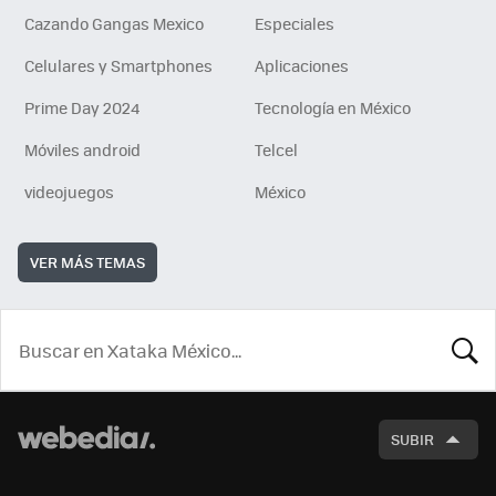
Cazando Gangas Mexico
Especiales
Celulares y Smartphones
Aplicaciones
Prime Day 2024
Tecnología en México
Móviles android
Telcel
videojuegos
México
VER MÁS TEMAS
BUSCA
SUBIR