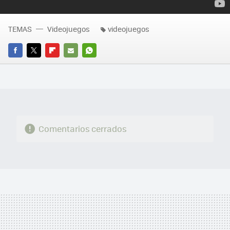
TEMAS
Videojuegos
videojuegos
FACEBOOK
TWITTER
FLIPBOARD
E-
WHATSAPP
MAIL
Comentarios cerrados