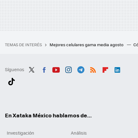
TEMAS DE INTERÉS
Mejores celulares gama media agosto
Có
Síguenos
Twit
Fac
You
Inst
Tele
RSS
Flip
Link
ter
ebo
tub
agr
gra
boa
edI
Tikt
ok
e
am
m
rd
n
ok
En Xataka México hablamos de...
Investigación
Análisis