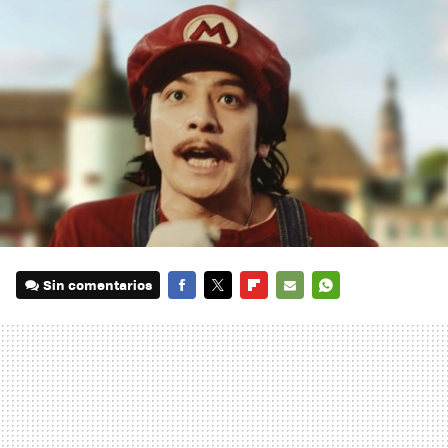
Sin comentarios
FACEBOOK
TWITTER
FLIPBOARD
E-
WHATSAPP
MAIL