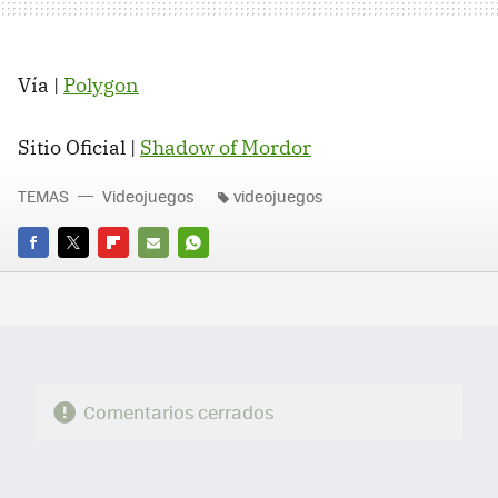
Vía |
Polygon
Sitio Oficial |
Shadow of Mordor
TEMAS
Videojuegos
videojuegos
FACEBOOK
TWITTER
FLIPBOARD
E-
WHATSAPP
MAIL
Comentarios cerrados