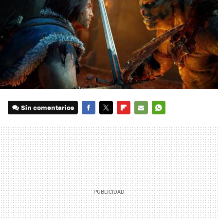
Sin comentarios
FACEBOOK
TWITTER
FLIPBOARD
E-
WHATSAPP
MAIL