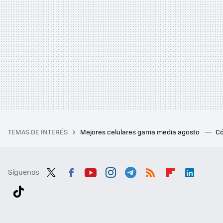
TEMAS DE INTERÉS
Mejores celulares gama media agosto
Có
Síguenos
Twit
Fac
You
Inst
Tele
RSS
Flip
Link
ter
ebo
tub
agr
gra
boa
edI
Tikt
ok
e
am
m
rd
n
ok