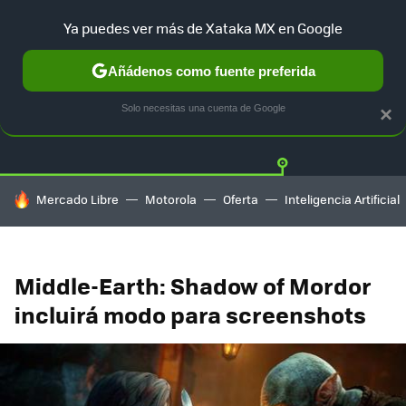
Ya puedes ver más de Xataka MX en Google
Añádenos como fuente preferida
Twitter
Fa
PLAYSTATION
XBOX
NINTENDO
Solo necesitas una cuenta de Google
×
HOY SE HABLA DE
Mercado Libre
Motorola
Oferta
Inteligencia Artificial
Middle-Earth: Shadow of Mordor
incluirá modo para screenshots