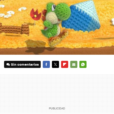
Sin comentarios
FACEBOOK
TWITTER
FLIPBOARD
E-
WHATSAPP
MAIL