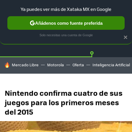
Ya puedes ver más de Xataka MX en Google
Añádenos como fuente preferida
Twitter
Fa
PLAYSTATION
XBOX
NINTENDO
Solo necesitas una cuenta de Google
×
HOY SE HABLA DE
Mercado Libre
Motorola
Oferta
Inteligencia Artificial
Nintendo confirma cuatro de sus
juegos para los primeros meses
del 2015