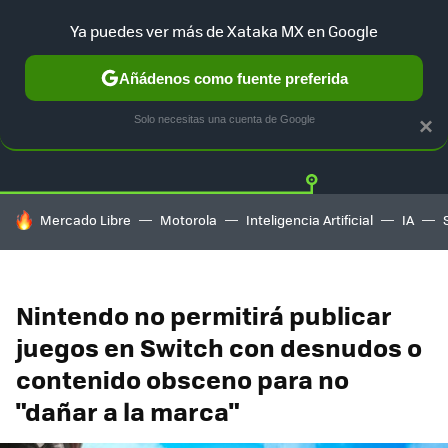
Ya puedes ver más de Xataka MX en Google
Añádenos como fuente preferida
Twitter
Fa
PLAYSTATION
XBOX
NINTENDO
Solo necesitas una cuenta de Google
×
HOY SE HABLA DE
Mercado Libre
Motorola
Inteligencia Artificial
IA
Nintendo no permitirá publicar
juegos en Switch con desnudos o
contenido obsceno para no
"dañar a la marca"