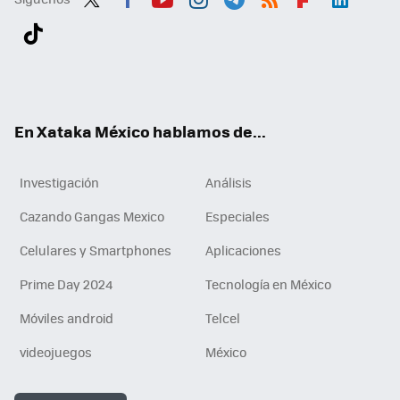
Twit
Fac
You
Inst
Tele
RSS
Flip
Link
ter
ebo
tub
agr
gra
boa
edI
Tikt
ok
e
am
m
rd
n
ok
En Xataka México hablamos de...
Investigación
Análisis
Cazando Gangas Mexico
Especiales
Celulares y Smartphones
Aplicaciones
Prime Day 2024
Tecnología en México
Móviles android
Telcel
videojuegos
México