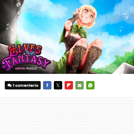
1 comentario
FACEBOOK
TWITTER
FLIPBOARD
E-
WHATSAPP
MAIL