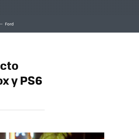
Ford
ecto
ox y PS6