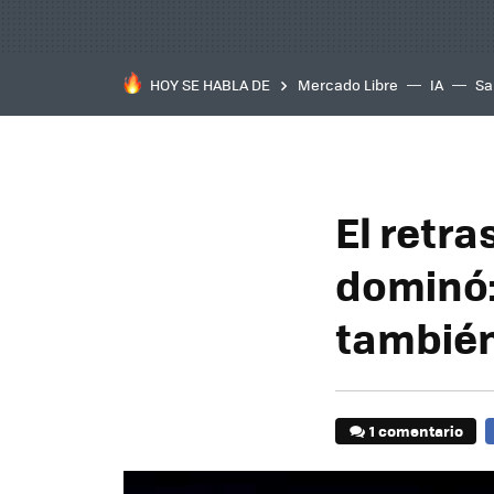
HOY SE HABLA DE
Mercado Libre
IA
Sa
El retra
dominó:
también
1 comentario