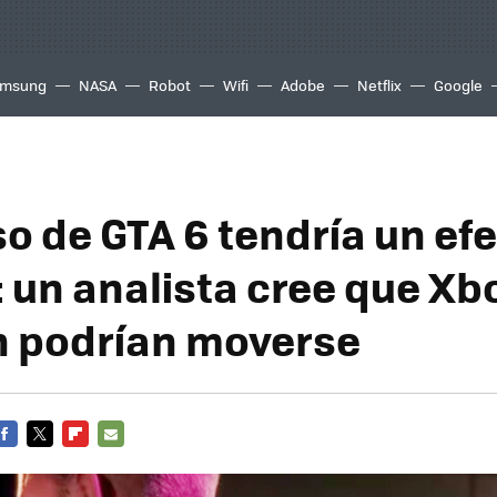
msung
NASA
Robot
Wifi
Adobe
Netflix
Google
so de GTA 6 tendría un ef
 un analista cree que Xb
 podrían moverse
FACEBOOK
TWITTER
FLIPBOARD
E-
MAIL