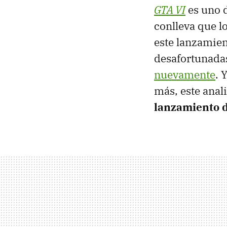
GTA VI
es uno d
conlleva que l
este lanzamien
desafortunadas
nuevamente
. 
más, este anal
lanzamiento d