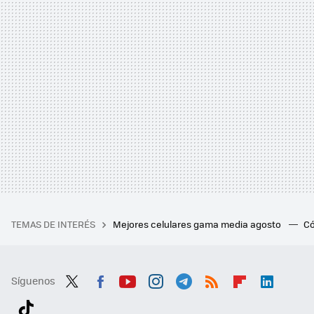
TEMAS DE INTERÉS
Mejores celulares gama media agosto
Có
Síguenos
Twit
Fac
You
Inst
Tele
RSS
Flip
Link