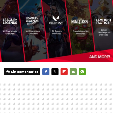
Sin comentarios
FACEBOOK
TWITTER
FLIPBOARD
E-
WHATSAPP
MAIL