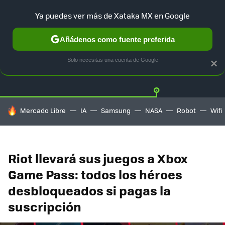
Ya puedes ver más de Xataka MX en Google
Añádenos como fuente preferida
Twitter
Fa
PLAYSTATION
XBOX
NINTENDO
Solo necesitas una cuenta de Google
×
HOY SE HABLA DE
Mercado Libre
IA
Samsung
NASA
Robot
Wifi
Riot llevará sus juegos a Xbox
Game Pass: todos los héroes
desbloqueados si pagas la
suscripción