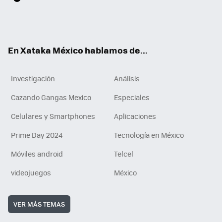
ter
ebo
tub
agr
gra
boa
edI
Tikt
ok
e
am
m
rd
n
ok
En Xataka México hablamos de...
Investigación
Análisis
Cazando Gangas Mexico
Especiales
Celulares y Smartphones
Aplicaciones
Prime Day 2024
Tecnología en México
Móviles android
Telcel
videojuegos
México
VER MÁS TEMAS