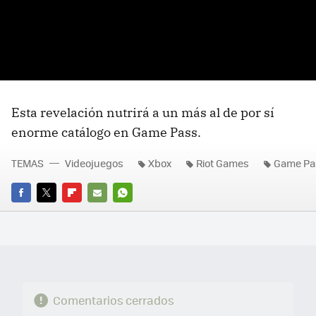
Esta revelación nutrirá a un más al de por sí
enorme catálogo en Game Pass.
TEMAS
Videojuegos
Xbox
Riot Games
Game Pa
FACEBOOK
TWITTER
FLIPBOARD
E-
WHATSAPP
MAIL
Comentarios cerrados