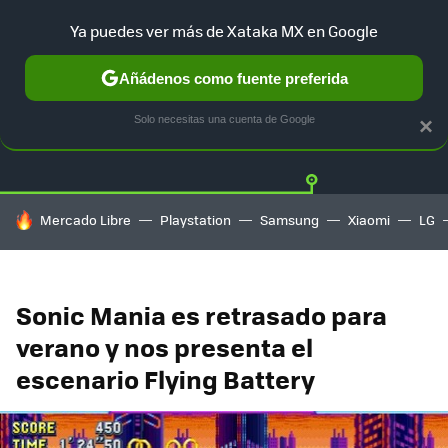
Ya puedes ver más de Xataka MX en Google
Añádenos como fuente preferida
Twitter
Fa
PLAYSTATION
XBOX
NINTENDO
Solo necesitas una cuenta de Google
×
HOY SE HABLA DE
Mercado Libre
Playstation
Samsung
Xiaomi
LG
Sonic Mania es retrasado para
verano y nos presenta el
escenario Flying Battery