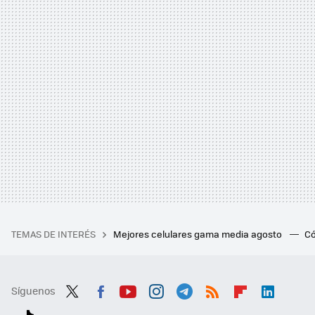
TEMAS DE INTERÉS
Mejores celulares gama media agosto
Có
Síguenos
Twit
Fac
You
Inst
Tele
RSS
Flip
Link