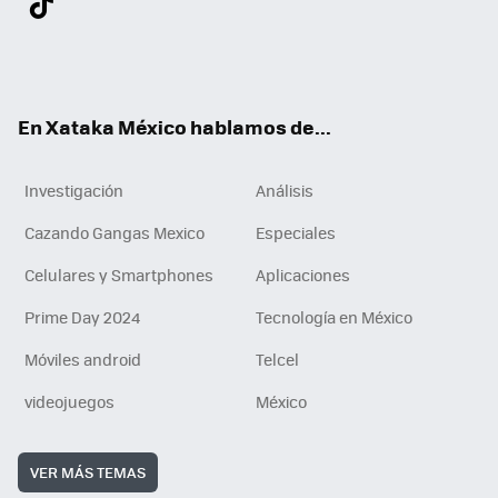
ter
ebo
tub
agr
gra
boa
edI
Tikt
ok
e
am
m
rd
n
ok
En Xataka México hablamos de...
Investigación
Análisis
Cazando Gangas Mexico
Especiales
Celulares y Smartphones
Aplicaciones
Prime Day 2024
Tecnología en México
Móviles android
Telcel
videojuegos
México
VER MÁS TEMAS