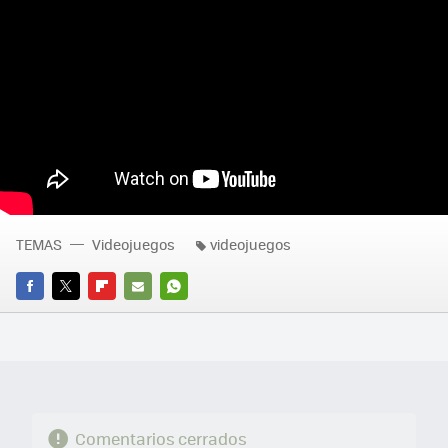
TEMAS
Videojuegos
videojuegos
FACEBOOK
TWITTER
FLIPBOARD
E-
WHATSAPP
MAIL
Comentarios cerrados