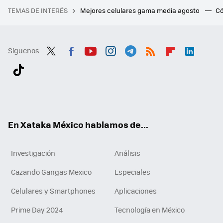
TEMAS DE INTERÉS
Mejores celulares gama media agosto
Có
Síguenos
Twit
Fac
You
Inst
Tele
RSS
Flip
Link
ter
ebo
tub
agr
gra
boa
edI
Tikt
ok
e
am
m
rd
n
ok
En Xataka México hablamos de...
Investigación
Análisis
Cazando Gangas Mexico
Especiales
Celulares y Smartphones
Aplicaciones
Prime Day 2024
Tecnología en México