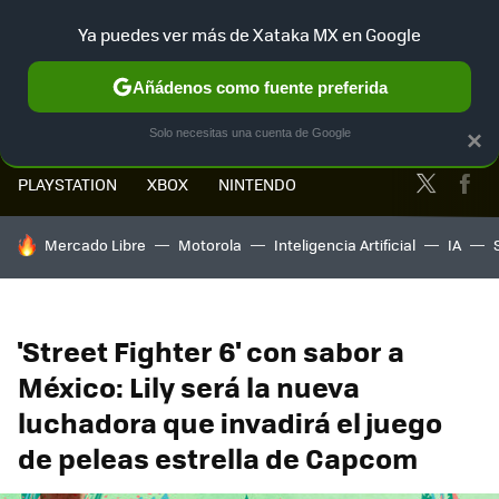
Ya puedes ver más de Xataka MX en Google
MENÚ
NUEVO
Añádenos como fuente preferida
Solo necesitas una cuenta de Google
×
Twitter
Fa
PLAYSTATION
XBOX
NINTENDO
HOY SE HABLA DE
Mercado Libre
Motorola
Inteligencia Artificial
IA
'Street Fighter 6' con sabor a
México: Lily será la nueva
luchadora que invadirá el juego
de peleas estrella de Capcom