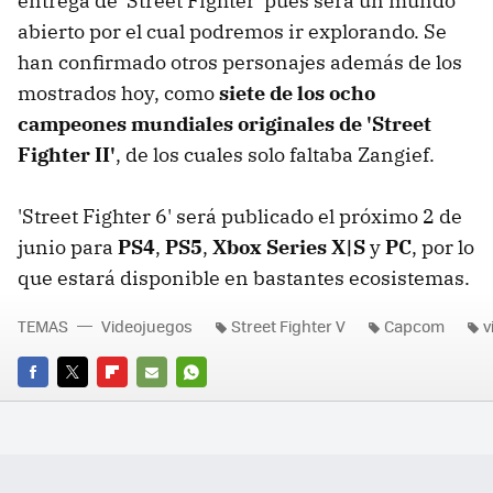
entrega de 'Street Fighter' pues será un mundo
abierto por el cual podremos ir explorando. Se
han confirmado otros personajes además de los
mostrados hoy, como
siete de los ocho
campeones mundiales originales de 'Street
Fighter II'
, de los cuales solo faltaba Zangief.
'Street Fighter 6' será publicado el próximo 2 de
junio para
PS4
,
PS5
,
Xbox Series X|S
y
PC
, por lo
que estará disponible en bastantes ecosistemas.
TEMAS
Videojuegos
Street Fighter V
Capcom
v
FACEBOOK
TWITTER
FLIPBOARD
E-
WHATSAPP
MAIL