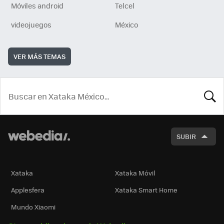
Móviles android
Telcel
videojuegos
México
VER MÁS TEMAS
BUSCA
SUBIR
Xataka
Xataka Móvil
Applesfera
Xataka Smart Home
Mundo Xiaomi