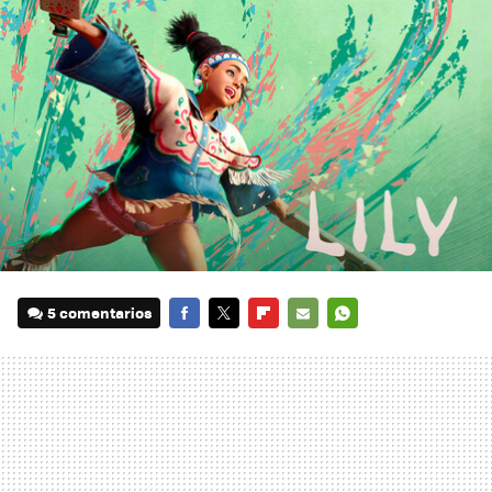
5 comentarios
FACEBOOK
TWITTER
FLIPBOARD
E-
WHATSAPP
MAIL