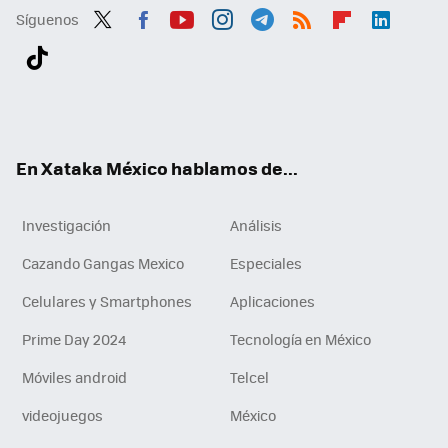
Síguenos
Twit
Fac
You
Inst
Tele
RSS
Flip
Link
ter
ebo
tub
agr
gra
boa
edI
Tikt
ok
e
am
m
rd
n
ok
En Xataka México hablamos de...
Investigación
Análisis
Cazando Gangas Mexico
Especiales
Celulares y Smartphones
Aplicaciones
Prime Day 2024
Tecnología en México
Móviles android
Telcel
videojuegos
México