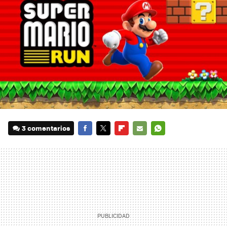
3 comentarios
FACEBOOK
TWITTER
FLIPBOARD
E-
WHATSAPP
MAIL