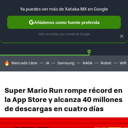
Ya puedes ver más de Xataka MX en Google
Añádenos como fuente preferida
Twitter
Fa
PLAYSTATION
XBOX
NINTENDO
Solo necesitas una cuenta de Google
×
HOY SE HABLA DE
Mercado Libre
IA
Samsung
NASA
Robot
Wifi
Super Mario Run rompe récord en
la App Store y alcanza 40 millones
de descargas en cuatro días