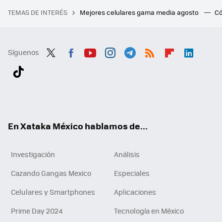
TEMAS DE INTERÉS
Mejores celulares gama media agosto
Có
Síguenos
Twit
Fac
You
Inst
Tele
RSS
Flip
Link
ter
ebo
tub
agr
gra
boa
edI
Tikt
ok
e
am
m
rd
n
ok
En Xataka México hablamos de...
Investigación
Análisis
Cazando Gangas Mexico
Especiales
Celulares y Smartphones
Aplicaciones
Prime Day 2024
Tecnología en México