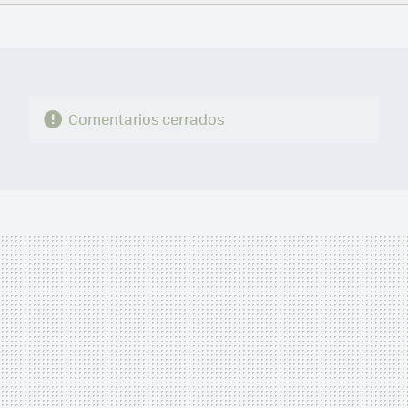
FACEBOOK
TWITTER
FLIPBOARD
E-
WHATSAPP
MAIL
Comentarios cerrados