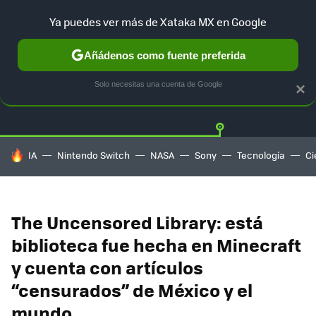
Ya puedes ver más de Xataka MX en Google
Añádenos como fuente preferida
Twitter
Fa
PLAYSTATION
XBOX
NINTENDO
Solo necesitas una cuenta de Google
×
HOY SE HABLA DE
IA
Nintendo Switch
NASA
Sony
Tecnología
Ci
The Uncensored Library: está
biblioteca fue hecha en Minecraft
y cuenta con artículos
“censurados” de México y el
mundo