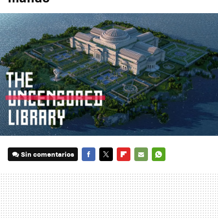
Sin comentarios
FACEBOOK
TWITTER
FLIPBOARD
E-
WHATSAPP
MAIL