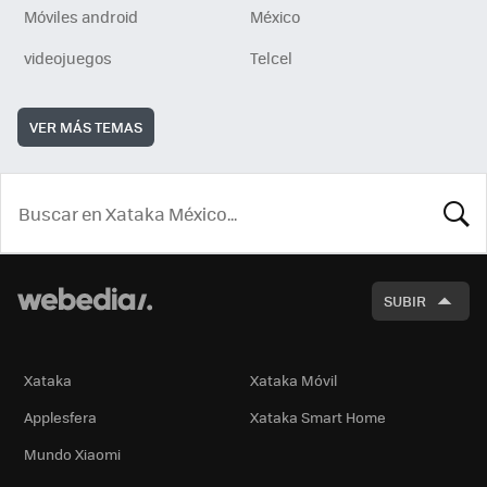
Móviles android
México
videojuegos
Telcel
VER MÁS TEMAS
BUSCA
SUBIR
Xataka
Xataka Móvil
Applesfera
Xataka Smart Home
Mundo Xiaomi