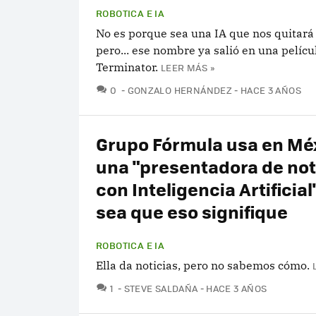
ROBOTICA E IA
No es porque sea una IA que nos quitará 
pero... ese nombre ya salió en una pelícu
Terminator.
LEER MÁS »
COMENTARIOS
0
GONZALO HERNÁNDEZ
HACE 3 AÑOS
Grupo Fórmula usa en Mé
una "presentadora de not
con Inteligencia Artificial
sea que eso signifique
ROBOTICA E IA
Ella da noticias, pero no sabemos cómo.
COMENTARIOS
1
STEVE SALDAÑA
HACE 3 AÑOS