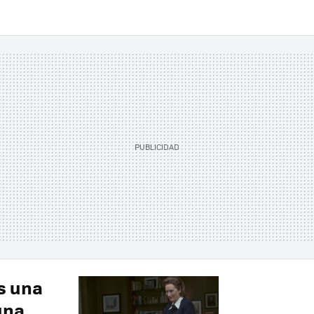
es una
una