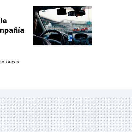
e
 la
ompañía
entonces.