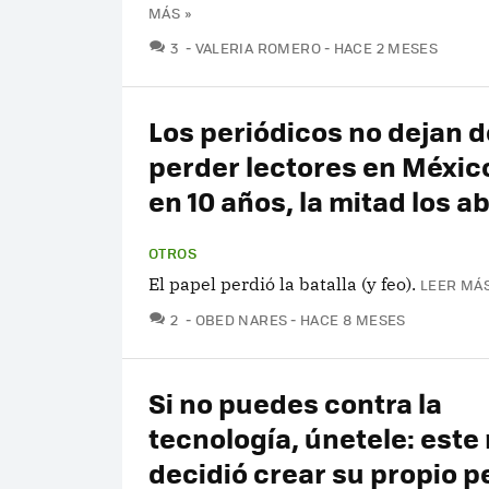
MÁS »
COMENTARIOS
3
VALERIA ROMERO
HACE 2 MESES
Los periódicos no dejan d
perder lectores en México
en 10 años, la mitad los 
OTROS
El papel perdió la batalla (y feo).
LEER MÁS
COMENTARIOS
2
OBED NARES
HACE 8 MESES
Si no puedes contra la
tecnología, únetele: este
decidió crear su propio p