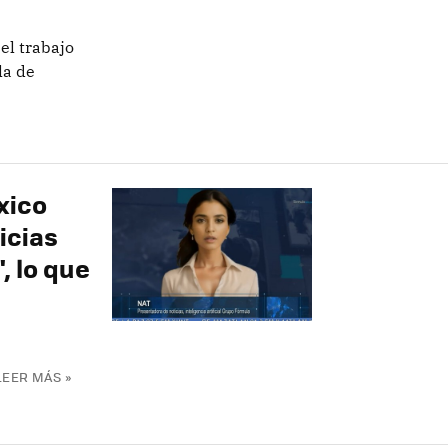
el trabajo
la de
xico
icias
", lo que
LEER MÁS »