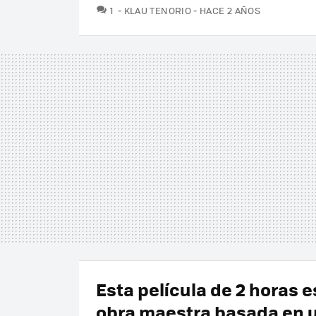
COMENTARIOS
1
KLAU TENORIO
HACE 2 AÑOS
Esta película de 2 horas 
obra maestra basada en 