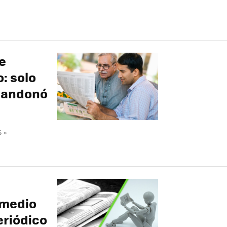
e
: solo
abandonó
 »
 medio
eriódico