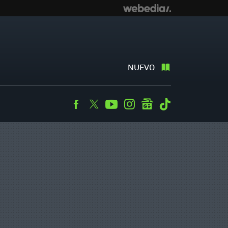
NUEVO
Facebook
Twitter
Youtube
Instagram
googlenews
Tiktok