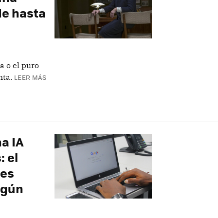
de hasta
ca o el puro
nta.
LEER MÁS
na IA
: el
 es
egún