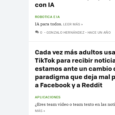
con IA
ROBOTICA E IA
IA para todos.
LEER MÁS »
COMENTARIOS
0
GONZALO HERNÁNDEZ
HACE UN AÑO
Cada vez más adultos us
TikTok para recibir notici
estamos ante un cambio 
paradigma que deja mal 
a Facebook y a Reddit
APLICACIONES
¿Eres team video o team texto en las not
MÁS »