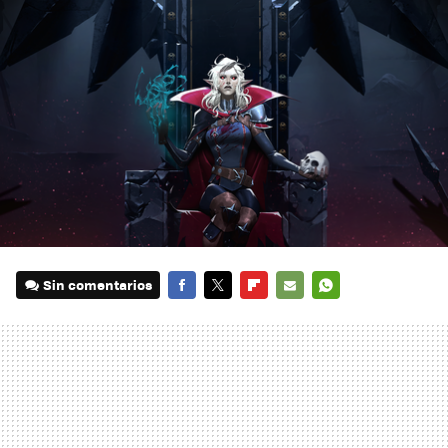
Sin comentarios
FACEBOOK
TWITTER
FLIPBOARD
E-
WHATSAPP
MAIL