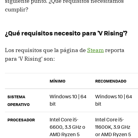
siguiente punto. ¿Qué requisitos necesitamos
cumplir?
¿Qué requisitos necesito para 'V Rising'?
Los requisitos que la página de
Steam
reporta
para 'V Rising' son:
MÍNIMO
RECOMENDADO
Windows 10 | 64
Windows 10 | 64
SISTEMA
bit
bit
OPERATIVO
Intel Core i5-
Intel Core i5-
PROCESADOR
6600, 3.3 GHz o
11600K, 3.9 GHz
AMD Ryzen 5
or AMD Ryzen 5