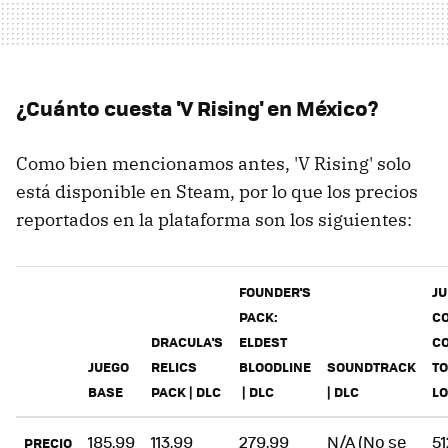
¿Cuánto cuesta 'V Rising' en México?
Como bien mencionamos antes, 'V Rising' solo
está disponible en Steam, por lo que los precios
reportados en la plataforma son los siguientes:
FOUNDER'S
J
PACK:
C
DRACULA'S
ELDEST
C
JUEGO
RELICS
BLOODLINE
SOUNDTRACK
T
BASE
PACK | DLC
| DLC
| DLC
LO
185.99
113.99
279.99
N/A (No se
51
PRECIO