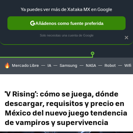
Ya puedes ver más de Xataka MX en Google
Añádenos como fuente preferida
Twitter
Fa
PLAYSTATION
XBOX
NINTENDO
Solo necesitas una cuenta de Google
×
HOY SE HABLA DE
Mercado Libre
IA
Samsung
NASA
Robot
Wifi
'V Rising': cómo se juega, dónde
descargar, requisitos y precio en
México del nuevo juego tendencia
de vampiros y supervivencia