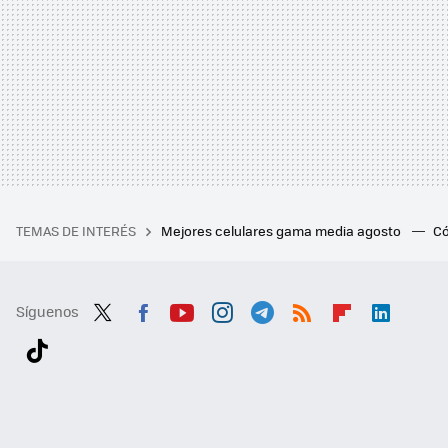
TEMAS DE INTERÉS
Mejores celulares gama media agosto
Có
Síguenos
Twit
Fac
You
Inst
Tele
RSS
Flip
Link
ter
ebo
tub
agr
gra
boa
edI
Tikt
ok
e
am
m
rd
n
ok