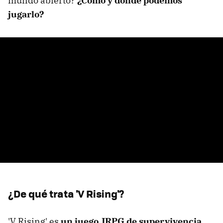
mundo abierto?
¿Cómo y dónde podemos
jugarlo?
¿De qué trata 'V Rising'?
'V Rising' es
un juego JRPG de supervivencia
,