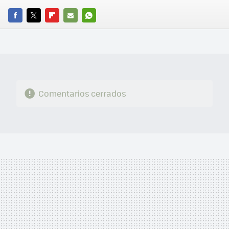
FACEBOOK
TWITTER
FLIPBOARD
E-
WHATSAPP
MAIL
Comentarios cerrados