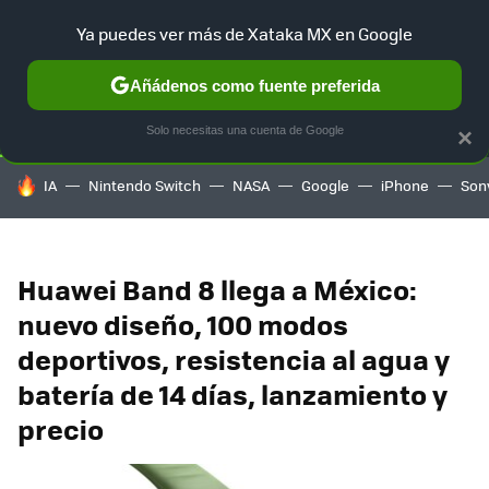
Ya puedes ver más de Xataka MX en Google
SELECCIÓN
GAMING
HOME
AUTO
TERRITORIO SAM
Añádenos como fuente preferida
Solo necesitas una cuenta de Google
×
HOY SE HABLA DE
IA
Nintendo Switch
NASA
Google
iPhone
Son
Huawei Band 8 llega a México:
nuevo diseño, 100 modos
deportivos, resistencia al agua y
batería de 14 días, lanzamiento y
precio