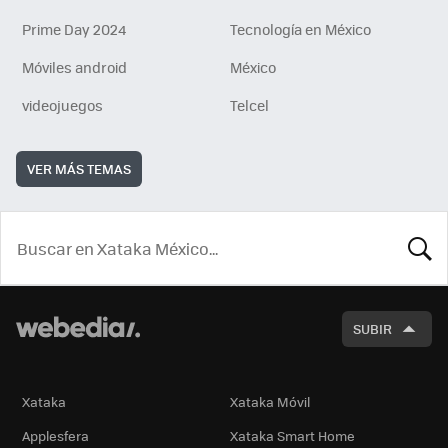
Prime Day 2024
Tecnología en México
Móviles android
México
videojuegos
Telcel
VER MÁS TEMAS
BUSCA
SUBIR
Xataka
Xataka Móvil
Applesfera
Xataka Smart Home