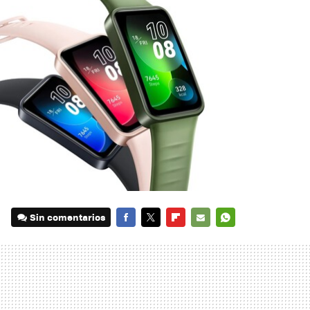
Sin comentarios
FACEBOOK
TWITTER
FLIPBOARD
E-
WHATSAPP
MAIL