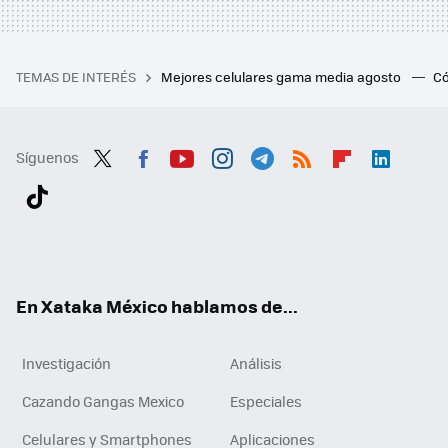
TEMAS DE INTERÉS
Mejores celulares gama media agosto
Có
Síguenos
Twit
Fac
You
Inst
Tele
RSS
Flip
Link
ter
ebo
tub
agr
gra
boa
edI
Tikt
ok
e
am
m
rd
n
ok
En Xataka México hablamos de...
Investigación
Análisis
Cazando Gangas Mexico
Especiales
Celulares y Smartphones
Aplicaciones