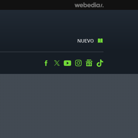
NUEVO
Facebook
Twitter
Youtube
Instagram
googlenews
Tiktok