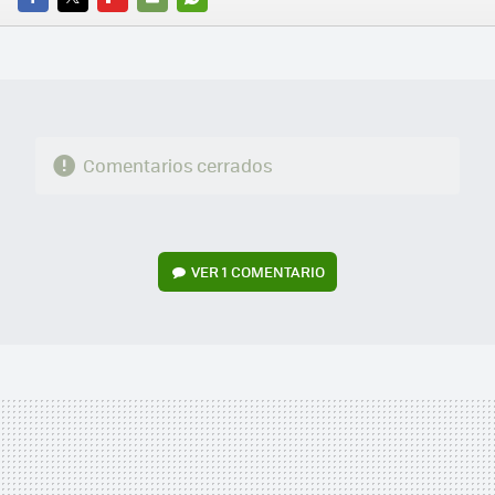
FACEBOOK
TWITTER
FLIPBOARD
E-
WHATSAPP
MAIL
Comentarios cerrados
VER
1 COMENTARIO