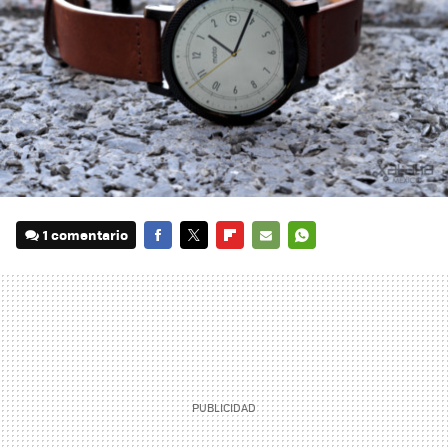
1 comentario
FACEBOOK
TWITTER
FLIPBOARD
E-
WHATSAPP
MAIL