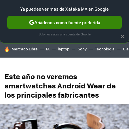
Ya puedes ver más de Xataka MX en Google
MENÚ
NUEVO
Añádenos como fuente preferida
SELECCIÓN
GAMING
HOME
AUTO
TERRITORIO SAM
Solo necesitas una cuenta de Google
×
HOY SE HABLA DE
Mercado Libre
IA
laptop
Sony
Tecnología
Cie
Este año no veremos
smartwatches Android Wear de
los principales fabricantes