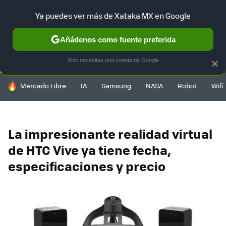
Ya puedes ver más de Xataka MX en Google
SELECCIÓN
GAMING
HOME
AUTO
TERRITORIO SAM
Añádenos como fuente preferida
Solo necesitas una cuenta de Google
×
HOY SE HABLA DE
Mercado Libre
IA
Samsung
NASA
Robot
Wifi
La impresionante realidad virtual
de HTC Vive ya tiene fecha,
especificaciones y precio