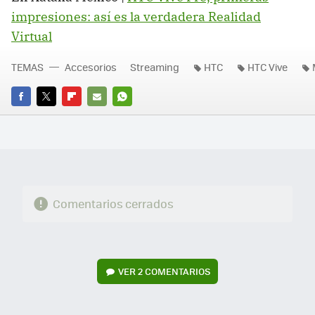
impresiones: así es la verdadera Realidad
Virtual
TEMAS
Accesorios
Streaming
HTC
HTC Vive
FACEBOOK
TWITTER
FLIPBOARD
E-
WHATSAPP
MAIL
Comentarios cerrados
VER
2 COMENTARIOS