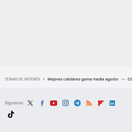
TEMAS DE INTERÉS
Mejores celulares gama media agosto
Có
Síguenos
Twit
Fac
You
Inst
Tele
RSS
Flip
Link
ter
ebo
tub
agr
gra
boa
edI
Tikt
ok
e
am
m
rd
n
ok