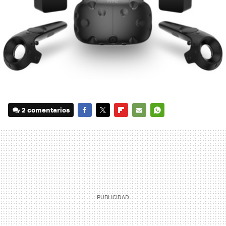
2 comentarios
FACEBOOK
TWITTER
FLIPBOARD
E-
WHATSAPP
MAIL