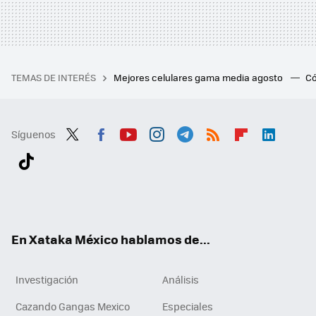
TEMAS DE INTERÉS
Mejores celulares gama media agosto
Có
Síguenos
Twit
Fac
You
Inst
Tele
RSS
Flip
Link
ter
ebo
tub
agr
gra
boa
edI
Tikt
ok
e
am
m
rd
n
ok
En Xataka México hablamos de...
Investigación
Análisis
Cazando Gangas Mexico
Especiales