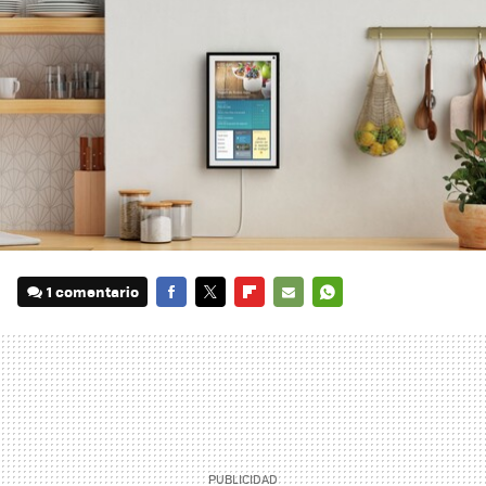
1 comentario
FACEBOOK
TWITTER
FLIPBOARD
E-
WHATSAPP
MAIL