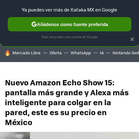
Ya puedes ver más de Xataka MX en Google
SELECCIÓN
GAMING
HOME
AUTO
TERRITORIO SAM
Añádenos como fuente preferida
Solo necesitas una cuenta de Google
×
HOY SE HABLA DE
Mercado Libre
Oferta
WhatsApp
IA
Nintendo Swi
Nuevo Amazon Echo Show 15:
pantalla más grande y Alexa más
inteligente para colgar en la
pared, este es su precio en
México