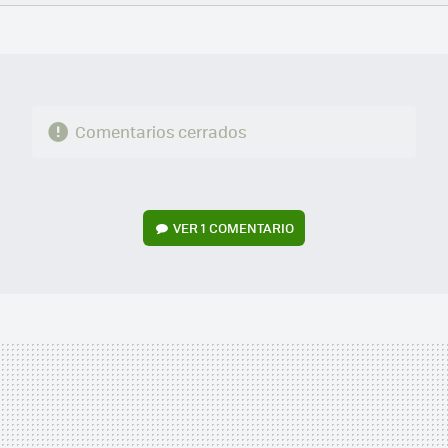
FACEBOOK
TWITTER
FLIPBOARD
E-
WHATSAPP
MAIL
Comentarios cerrados
VER
1 COMENTARIO